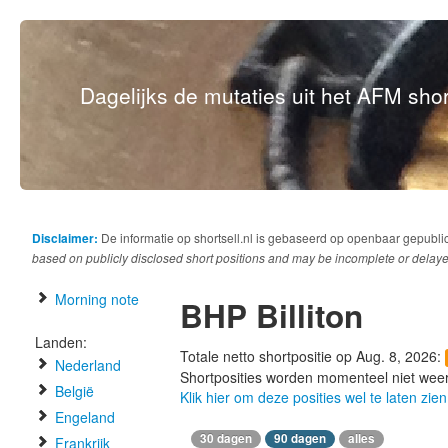
Dagelijks de mutaties uit het AFM short
Disclaimer:
De informatie op shortsell.nl is gebaseerd op openbaar gepubli
based on publicly disclosed short positions and may be incomplete or delaye
Morning note
BHP Billiton
Landen:
Totale netto shortpositie op Aug. 8, 2026:
Nederland
Shortposities worden momenteel niet wee
België
Klik hier om deze posities wel te laten zien
Engeland
30 dagen
90 dagen
alles
Frankrijk