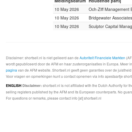
Meldingsdatum
Houdende partij
10 May 2026
Och-Ziff Management 
10 May 2026
Bridgewater Associate
10 May 2026
Sculptor Capital Mana
Disclaimer: shortsell.nl is niet gelieerd aan de
Autoriteit Financiele Markten
(AFM
wordt gepubliceerd door de AFM en haar zusterorganisaties in Europa. Meer info
pagina
van de AFM website. Shortsell.nl geeft geen garanties over de juistheid
Voor vragen en opmerkingen kunt u contact opnemen via info apestaartje shorts
shortsell.nl is not affiliated with the Dutch Authority fo
ENGLISH
Disclaimer:
selling registers published by the AFM and its European counterparts. No guara
For questions or remarks, please contact info [at] shortsell.nl