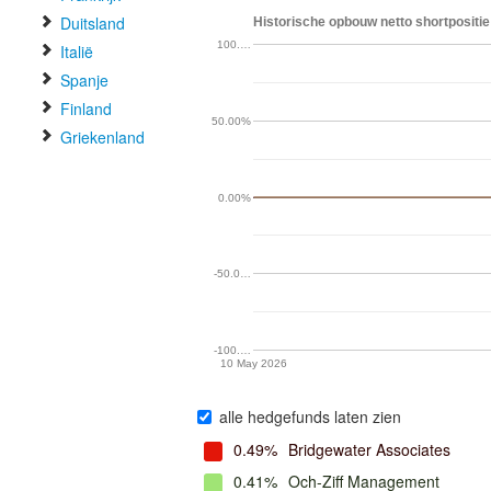
Duitsland
Historische opbouw netto shortpositie 
100.…
Italië
Spanje
Finland
50.00%
Griekenland
0.00%
-50.0…
-100.…
10 May 2026
alle hedgefunds laten zien
0.49%
Bridgewater Associates
0.41%
Och-Ziff Management