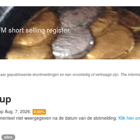
M short selling register.
baar gepubliceerde shortmeldingen en kan onvolledig of vertraagd zijn.
The informa
up
 op Aug. 7, 2026:
0.00%
menteel niet weergegeven na de datum van de slotmelding.
Klik hier 
alles