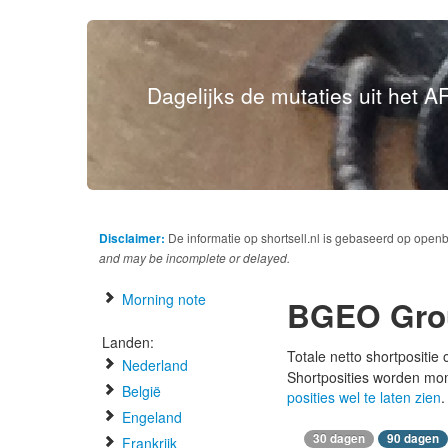
Dagelijks de mutaties uit het AF
Disclaimer:
De informatie op shortsell.nl is gebaseerd op open
and may be incomplete or delayed.
Morning note
BGEO Gro
Landen:
Totale netto shortpositie
Nederland
Shortposities worden mo
België
posities wel te laten zien
.
Engeland
30 dagen
90 dagen
Frankrijk