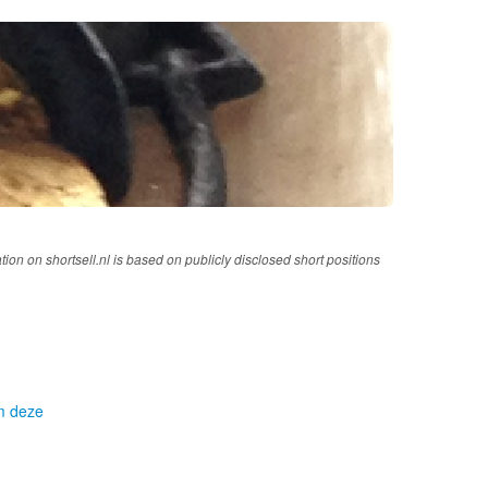
tion on shortsell.nl is based on publicly disclosed short positions
om deze