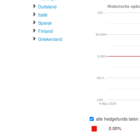
Duitsland
Historische opb
100.…
Italië
Spanje
Finland
50.00%
Griekenland
0.00%
-50.0…
-100.…
9 May 2026
alle hedgefunds laten 
0.00%