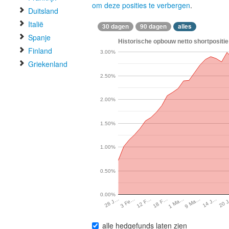
om deze posities te verbergen
.
Duitsland
Italië
30 dagen
90 dagen
alles
Spanje
Historische opbouw netto shortpositie
Finland
3.00%
Griekenland
2.50%
2.00%
1.50%
1.00%
0.50%
0.00%
1 Ma…
3 Fe…
9 Ma…
12 F…
14 J…
18 F…
20 
28 J…
alle hedgefunds laten zien