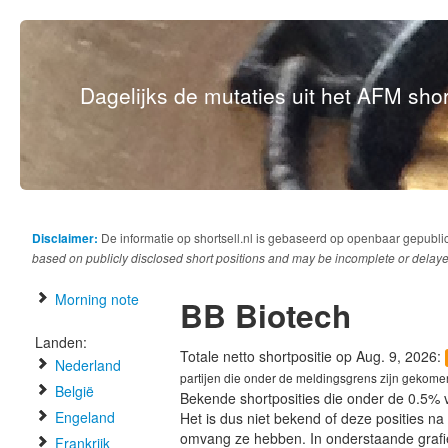
Dagelijks de mutaties uit het AFM short
Disclaimer:
De informatie op shortsell.nl is gebaseerd op openbaar gepubli
based on publicly disclosed short positions and may be incomplete or delaye
Morning note
BB Biotech
Landen:
Totale netto shortpositie op Aug. 9, 2026:
Nederland
partijen die onder de meldingsgrens zijn gekome
België
Bekende shortposities die onder de 0.5% 
Engeland
Het is dus niet bekend of deze posities n
omvang ze hebben. In onderstaande graf
Frankrijk