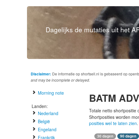
Dagelijks de mutaties uit het AF
Disclaimer:
De informatie op shortsell.nl is gebaseerd op open
and may be incomplete or delayed.
Morning note
BATM AD
Landen:
Totale netto shortpositie
Nederland
Shortposities worden mo
België
posities wel te laten zien
.
Engeland
30 dagen
90 dagen
Frankrijk