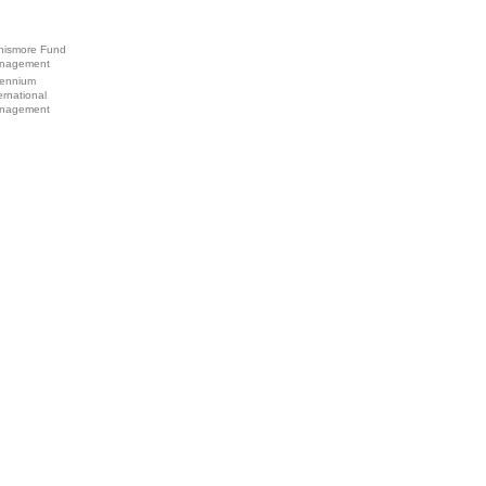
nismore Fund
nagement
lennium
ernational
nagement