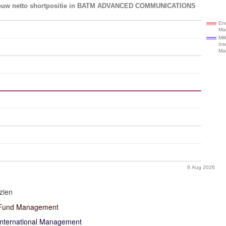
bouw netto shortpositie in BATM ADVANCED COMMUNICATIONS
En
Ma
Mil
Int
Ma
8 Aug 2026
zien
 Fund Management
International Management