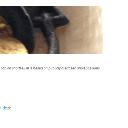
tion on shortsell.nl is based on publicly disclosed short positions
om deze