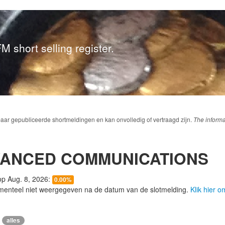
M short selling register.
baar gepubliceerde shortmeldingen en kan onvolledig of vertraagd zijn.
The informa
VANCED COMMUNICATIONS
 op Aug. 8, 2026:
0.00%
menteel niet weergegeven na de datum van de slotmelding.
Klik hier 
alles