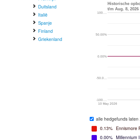
Historische op
Duitsland
t/m Aug. 8, 2026
100.…
Italië
Spanje
Finland
50.00%
Griekenland
0.00%
-50.0…
-100.…
10 May 2026
alle hedgefunds laten 
0.13%
Ennismore
0.00%
Millennium 