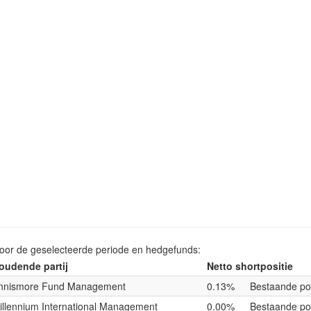
voor de geselecteerde periode en hedgefunds:
oudende partij
Netto shortpositie
nnismore Fund Management
0.13%
Bestaande pos
illennium International Management
0.00%
Bestaande pos