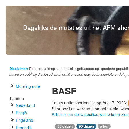
Dagelijks de mutaties uit het AFM short
Disclaimer:
De informatie op shortsell.nl is gebaseerd op openbaar gepubli
based on publicly disclosed short positions and may be incomplete or delaye
Morning note
BASF
Landen:
Totale netto shortpositie op Aug. 7, 2026:
Nederland
Shortposities worden momenteel niet wee
België
Klik hier om deze posities wel te laten zien
Engeland
30 dagen
90 dagen
alles
Frankrijk