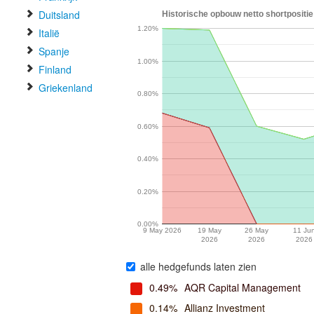
Duitsland
Historische opbouw netto shortpositie
1.20%
Italië
Spanje
1.00%
Finland
Griekenland
0.80%
0.60%
0.40%
0.20%
0.00%
9 May 2026
19 May
26 May
11 Ju
2026
2026
2026
alle hedgefunds laten zien
0.49%
AQR Capital Management
0.14%
Allianz Investment