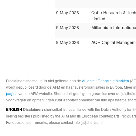
9 May 2026
Qube Research & Tech
Limited
9 May 2026
Millennium Internatio
9 May 2026
AQR Capital Managem
Disclaimer: shortsell.nl is niet gelieerd aan de
Autoriteit Financiele Markten
(AFM
wordt gepubliceerd door de AFM en haar zusterorganisaties in Europa. Meer info
pagina
van de AFM website. Shortsell.nl geeft geen garanties over de juistheid
Voor vragen en opmerkingen kunt u contact opnemen via info apestaartje shorts
shortsell.nl is not affiliated with the Dutch Authority fo
ENGLISH
Disclaimer:
selling registers published by the AFM and its European counterparts. No guara
For questions or remarks, please contact info [at] shortsell.nl