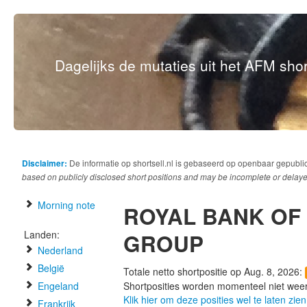
Dagelijks de mutaties uit het AFM short
Disclaimer:
De informatie op shortsell.nl is gebaseerd op openbaar gepubli
based on publicly disclosed short positions and may be incomplete or delaye
Morning note
ROYAL BANK OF
Landen:
GROUP
Nederland
België
Totale netto shortpositie op Aug. 8, 2026:
Engeland
Shortposities worden momenteel niet wee
Klik hier om deze posities wel te laten zien
Frankrijk