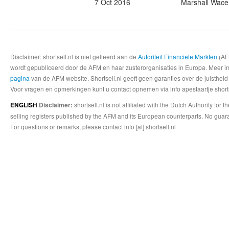
7 Oct 2016
Marshall Wace
Disclaimer: shortsell.nl is niet gelieerd aan de
Autoriteit Financiele Markten
(AFM
wordt gepubliceerd door de AFM en haar zusterorganisaties in Europa. Meer info
pagina
van de AFM website. Shortsell.nl geeft geen garanties over de juistheid
Voor vragen en opmerkingen kunt u contact opnemen via info apestaartje shorts
shortsell.nl is not affiliated with the Dutch Authority fo
ENGLISH
Disclaimer:
selling registers published by the AFM and its European counterparts. No guara
For questions or remarks, please contact info [at] shortsell.nl