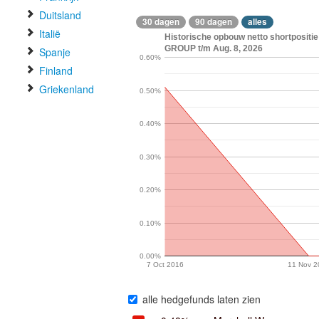
Duitsland
30 dagen
90 dagen
alles
Italië
Historische opbouw netto shortposi
GROUP t/m Aug. 8, 2026
Spanje
0.60%
Finland
Griekenland
0.50%
0.40%
0.30%
0.20%
0.10%
0.00%
7 Oct 2016
11 Nov 2
alle hedgefunds laten zien