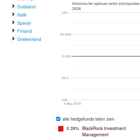
Historische opbouw netto shortpositi
Duitsland
2026
100.…
Italië
Spanje
Finland
50.00%
Griekenland
0.00%
-50.0…
-100.…
8 May 2026
alle hedgefunds laten zien
0.39%
BlackRock Investment
Management