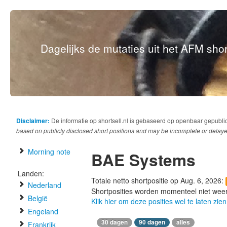
Dagelijks de mutaties uit het AFM short
Disclaimer:
De informatie op shortsell.nl is gebaseerd op openbaar gepubli
based on publicly disclosed short positions and may be incomplete or delaye
Morning note
BAE Systems
Landen:
Totale netto shortpositie op Aug. 6, 2026:
Nederland
Shortposities worden momenteel niet wee
België
Klik hier om deze posities wel te laten zien
Engeland
30 dagen
90 dagen
alles
Frankrijk