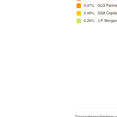
0.47%
GLG Partne
0.49%
GSA Capita
0.26%
J.P. Morga
Transactiegeschiedenis 