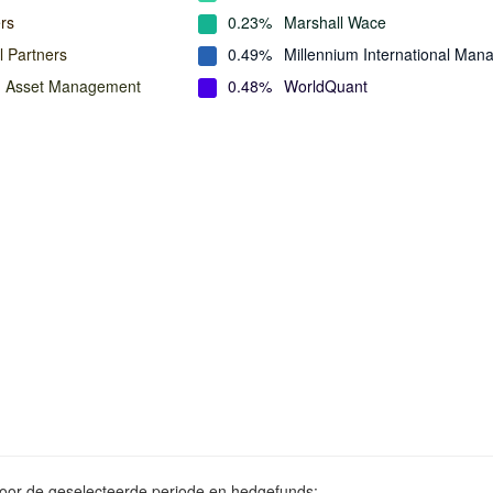
rs
0.23%
Marshall Wace
l Partners
0.49%
Millennium International Ma
n Asset Management
0.48%
WorldQuant
voor de geselecteerde periode en hedgefunds: