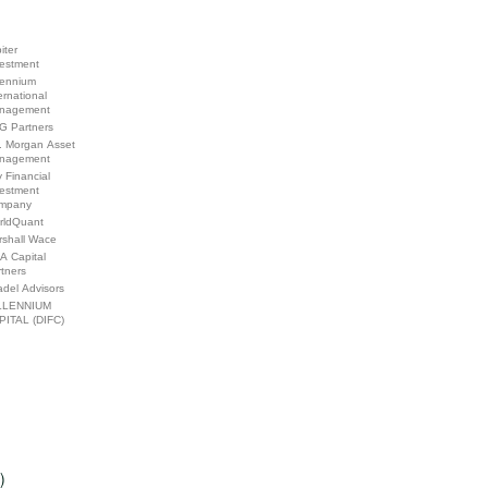
iter
vestment
lennium
ernational
nagement
G Partners
. Morgan Asset
nagement
y Financial
vestment
mpany
rldQuant
rshall Wace
A Capital
tners
adel Advisors
LLENNIUM
PITAL (DIFC)
)