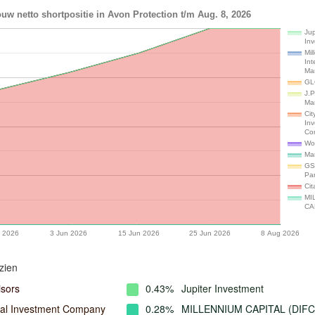
uw netto shortpositie in Avon Protection t/m Aug. 8, 2026
Jup
In
Mil
Int
Ma
GL
J.P
Ma
Cit
In
Co
Wo
Ma
GS
Par
Cit
MI
CA
 2026
3 Jun 2026
15 Jun 2026
25 Jun 2026
8 Aug 2026
zien
isors
0.43%
Jupiter Investment
cial Investment Company
0.28%
MILLENNIUM CAPITAL (DIFC