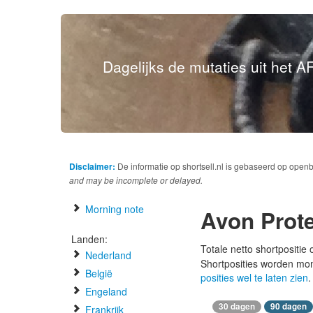
Dagelijks de mutaties uit het AF
Disclaimer:
De informatie op shortsell.nl is gebaseerd op open
and may be incomplete or delayed.
Morning note
Avon Prote
Landen:
Totale netto shortpositie
Nederland
Shortposities worden mo
België
posities wel te laten zien
.
Engeland
30 dagen
90 dagen
Frankrijk