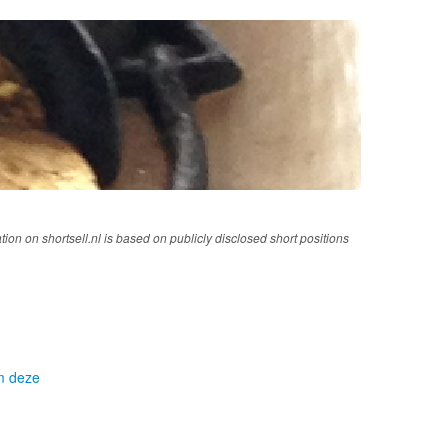
tion on shortsell.nl is based on publicly disclosed short positions
om deze