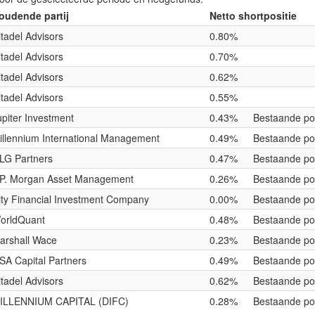
oudende partij
Netto shortpositie
itadel Advisors
0.80%
itadel Advisors
0.70%
itadel Advisors
0.62%
itadel Advisors
0.55%
upiter Investment
0.43%
Bestaande pos
illennium International Management
0.49%
Bestaande pos
LG Partners
0.47%
Bestaande pos
.P. Morgan Asset Management
0.26%
Bestaande pos
ity Financial Investment Company
0.00%
Bestaande pos
orldQuant
0.48%
Bestaande pos
arshall Wace
0.23%
Bestaande pos
SA Capital Partners
0.49%
Bestaande pos
itadel Advisors
0.62%
Bestaande pos
ILLENNIUM CAPITAL (DIFC)
0.28%
Bestaande pos