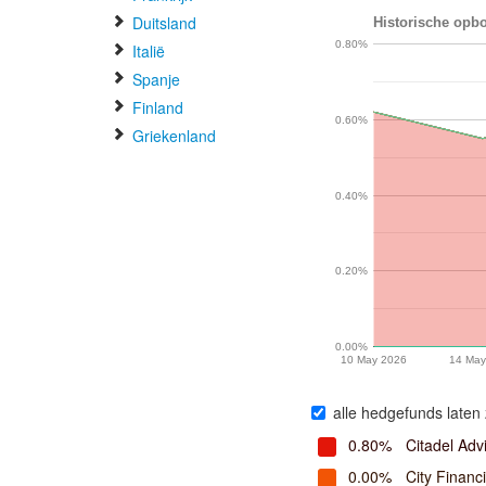
Duitsland
Historische opbo
0.80%
Italië
Spanje
Finland
0.60%
Griekenland
0.40%
0.20%
0.00%
10 May 2026
14 May
alle hedgefunds laten 
0.80%
Citadel Adv
0.00%
City Finan