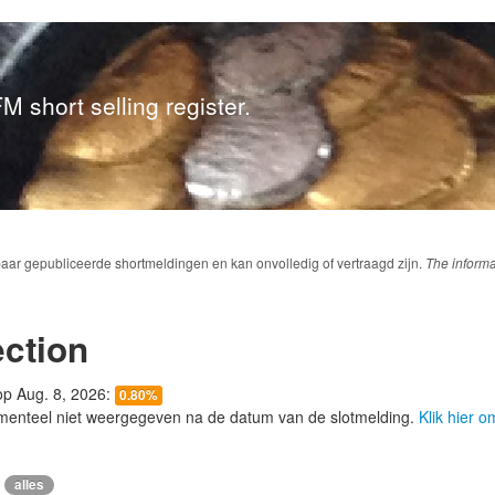
M short selling register.
baar gepubliceerde shortmeldingen en kan onvolledig of vertraagd zijn.
The informa
ction
 op Aug. 8, 2026:
0.80%
menteel niet weergegeven na de datum van de slotmelding.
Klik hier 
alles