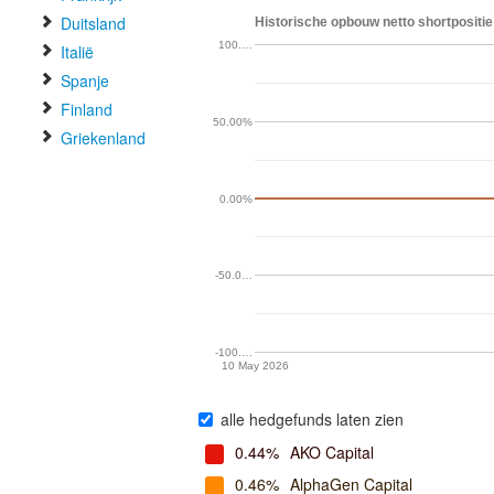
Duitsland
Historische opbouw netto shortpositie
100.…
Italië
Spanje
Finland
50.00%
Griekenland
0.00%
-50.0…
-100.…
10 May 2026
alle hedgefunds laten zien
0.44%
AKO Capital
0.46%
AlphaGen Capital