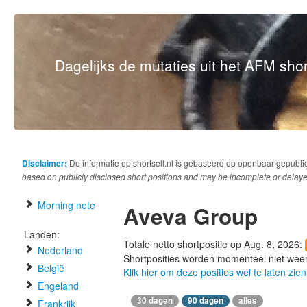
Dagelijks de mutaties uit het AFM short
Disclaimer:
De informatie op shortsell.nl is gebaseerd op openbaar gepubli
based on publicly disclosed short positions and may be incomplete or delaye
Morning note
Aveva Group
Landen:
Totale netto shortpositie op Aug. 8, 2026:
Nederland
Shortposities worden momenteel niet wee
België
Klik hier om deze posities wel te laten zien
Engeland
30 dagen
90 dagen
alles
Frankrijk