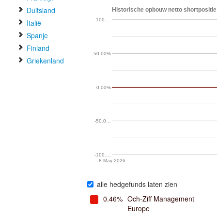
Duitsland
Historische opbouw netto shortpositie
100.…
Italië
Spanje
Finland
50.00%
Griekenland
0.00%
-50.0…
-100.…
8 May 2026
alle hedgefunds laten zien
0.46%
Och-Ziff Management
Europe