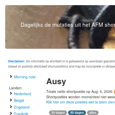
Dagelijks de mutaties uit het AFM short
Disclaimer:
De informatie op shortsell.nl is gebaseerd op openbaar gepubli
based on publicly disclosed short positions and may be incomplete or delaye
Morning note
Ausy
Landen:
Totale netto shortpositie op Aug. 6, 2026:
Nederland
Shortposities worden momenteel niet wee
België
Klik hier om deze posities wel te laten zien
Engeland
30 dagen
90 dagen
alles
Frankrijk