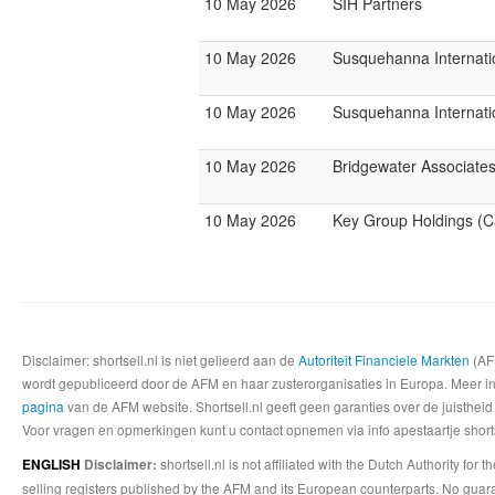
10 May 2026
SIH Partners
10 May 2026
Susquehanna Internatio
10 May 2026
Susquehanna Internati
10 May 2026
Bridgewater Associate
10 May 2026
Key Group Holdings (
Disclaimer: shortsell.nl is niet gelieerd aan de
Autoriteit Financiele Markten
(AFM
wordt gepubliceerd door de AFM en haar zusterorganisaties in Europa. Meer info
pagina
van de AFM website. Shortsell.nl geeft geen garanties over de juistheid
Voor vragen en opmerkingen kunt u contact opnemen via info apestaartje shorts
shortsell.nl is not affiliated with the Dutch Authority fo
ENGLISH
Disclaimer:
selling registers published by the AFM and its European counterparts. No guara