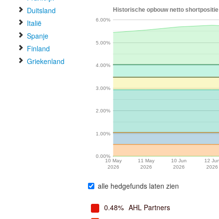
Duitsland
Historische opbouw netto shortpositie
6.00%
Italië
Spanje
5.00%
Finland
Griekenland
4.00%
3.00%
2.00%
1.00%
0.00%
10 May
11 May
10 Jun
12 Ju
2026
2026
2026
2026
alle hedgefunds laten zien
0.48%
AHL Partners