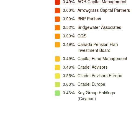
0.49%
AQR Capital Management
0.00%
Arrowgrass Capital Partners
0.00%
BNP Paribas
0.52%
Bridgewater Associates
0.00%
CQS
0.49%
Canada Pension Plan
Investment Board
0.49%
Capital Fund Management
0.48%
Citadel Advisors
0.55%
Citadel Advisors Europe
0.00%
Citadel Europe
0.46%
Key Group Holdings
(Cayman)