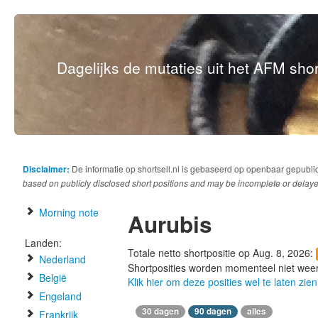
Dagelijks de mutaties uit het AFM short
Disclaimer:
De informatie op shortsell.nl is gebaseerd op openbaar gepubli
based on publicly disclosed short positions and may be incomplete or delaye
Morning note
Aurubis
Landen:
Totale netto shortpositie op Aug. 8, 2026:
Nederland
Shortposities worden momenteel niet wee
België
Klik hier om deze posities wel te laten zien
Engeland
30 dagen
90 dagen
alles
Frankrijk