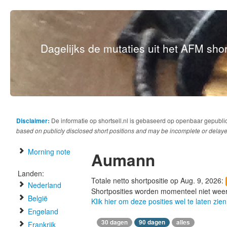
Dagelijks de mutaties uit het AFM short
Disclaimer:
De informatie op shortsell.nl is gebaseerd op openbaar gepubli
based on publicly disclosed short positions and may be incomplete or delaye
Morning note
Aumann
Landen:
Totale netto shortpositie op Aug. 9, 2026:
Nederland
Shortposities worden momenteel niet wee
België
Klik hier om deze posities wel te laten zien
Engeland
30 dagen
90 dagen
alles
Frankrijk