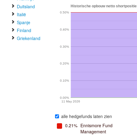
Duitsland
Historische opbouw netto shortpositie
0.50%
Italië
Spanje
Finland
0.40%
Griekenland
0.30%
0.20%
0.10%
0.00%
11 May 2026
alle hedgefunds laten zien
0.21%
Ennismore Fund
Management