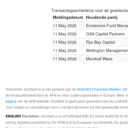
Transactiegeschiedenis voor de geselect
Meldingsdatum
Houdende partij
11 May 2026
Ennismore Fund Mana
11 May 2026
GSA Capital Partners
11 May 2026
Rye Bay Capital
11 May 2026
Wellington Management
11 May 2026
Marshall Wace
Disclaimer: shortsell.nl is niet gelieerd aan de
Autoriteit Financiele Markten
(AFM
wordt gepubliceerd door de AFM en haar zusterorganisaties in Europa. Meer info
pagina
van de AFM website. Shortsell.nl geeft geen garanties over de juistheid
Voor vragen en opmerkingen kunt u contact opnemen via info apestaartje shorts
shortsell.nl is not affiliated with the Dutch Authority fo
ENGLISH
Disclaimer:
selling registers published by the AFM and its European counterparts. No guara