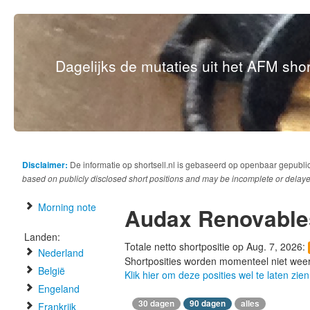
Dagelijks de mutaties uit het AFM short
Disclaimer:
De informatie op shortsell.nl is gebaseerd op openbaar gepubli
based on publicly disclosed short positions and may be incomplete or delaye
Morning note
Audax Renovable
Landen:
Totale netto shortpositie op Aug. 7, 2026:
Nederland
Shortposities worden momenteel niet wee
België
Klik hier om deze posities wel te laten zien
Engeland
30 dagen
90 dagen
alles
Frankrijk