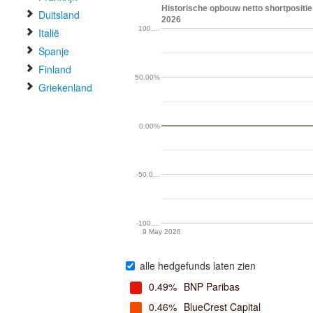
Historische opbouw netto shortpositie
Duitsland
2026
100.…
Italië
Spanje
Finland
50.00%
Griekenland
0.00%
-50.0…
-100.…
9 May 2026
alle hedgefunds laten zien
0.49%
BNP Paribas
0.46%
BlueCrest Capital