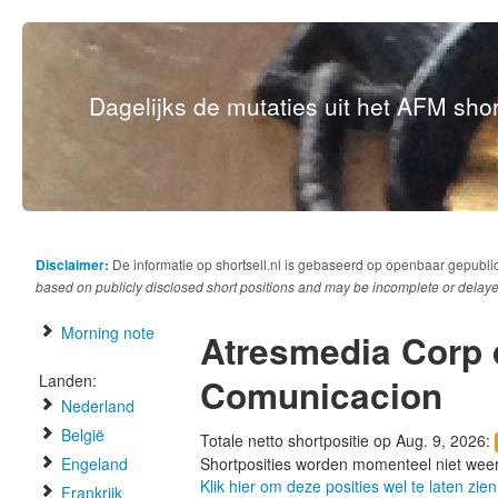
Dagelijks de mutaties uit het AFM short
Disclaimer:
De informatie op shortsell.nl is gebaseerd op openbaar gepubli
based on publicly disclosed short positions and may be incomplete or delaye
Morning note
Atresmedia Corp 
Landen:
Comunicacion
Nederland
België
Totale netto shortpositie op Aug. 9, 2026:
Engeland
Shortposities worden momenteel niet wee
Klik hier om deze posities wel te laten zien
Frankrijk