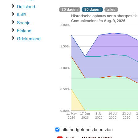
Duitsland
30 dagen
90 dagen
alles
Italië
Historische opbouw netto shortpositi
Comunicacion t/m Aug. 9, 2026
Spanje
2.00%
Finland
Griekenland
1.50%
1.00%
0.50%
0.00%
11 May
17 Jun
3 Jul
10 Jul
23 Jul
2
2026
2026
2026
2026
2026
alle hedgefunds laten zien