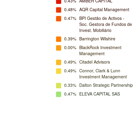
0.43%
AMBER CAPITAL
0.48%
AQR Capital Management
0.47%
BPI Gestão de Activos -
Soc. Gestora de Fundos de
Invest. Mobiliário
0.39%
Barrington Wilshire
0.00%
BlackRock Investment
Management
0.49%
Citadel Advisors
0.49%
Connor, Clark & Lunn
Investment Management
0.33%
Dalton Strategic Partnership
0.47%
ELEVA CAPITAL SAS