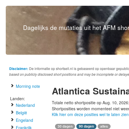
Dagelijks de mutaties uit het AFM short
Disclaimer:
De informatie op shortsell.nl is gebaseerd op openbaar gepubli
based on publicly disclosed short positions and may be incomplete or delaye
Morning note
Atlantica Sustaina
Landen:
Totale netto shortpositie op Aug. 10, 2026
Nederland
Shortposities worden momenteel niet wee
België
Klik hier om deze posities wel te laten zien
Engeland
30 dagen
90 dagen
alles
Frankrijk