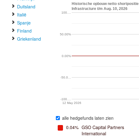
Historische opbouw netto shortpositie 
Duitsland
Infrastructure t/m Aug. 10, 2026
100.…
Italië
Spanje
Finland
50.00%
Griekenland
0.00%
-50.0…
-100.…
12 May 2026
alle hedgefunds laten zien
0.04%
GSO Capital Partners
International