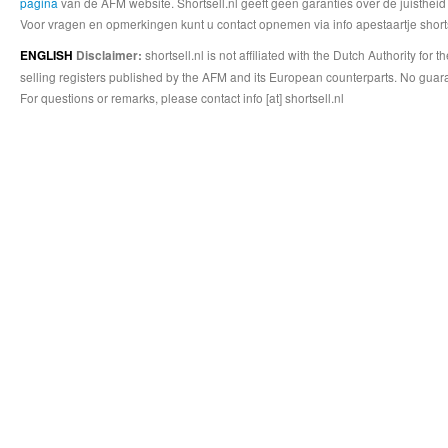
pagina
van de AFM website. Shortsell.nl geeft geen garanties over de juistheid
Voor vragen en opmerkingen kunt u contact opnemen via info apestaartje shorts
shortsell.nl is not affiliated with the Dutch Authority fo
ENGLISH
Disclaimer:
selling registers published by the AFM and its European counterparts. No guara
For questions or remarks, please contact info [at] shortsell.nl