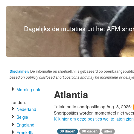
Dagelijks de mutaties uit het AFM short
Disclaimer:
De informatie op shortsell.nl is gebaseerd op openbaar gepubli
based on publicly disclosed short positions and may be incomplete or delaye
Morning note
Atlantia
Landen:
Totale netto shortpositie op Aug. 8, 2026:
Nederland
Shortposities worden momenteel niet wee
België
Klik hier om deze posities wel te laten zien
Engeland
30 dagen
90 dagen
alles
Frankrijk