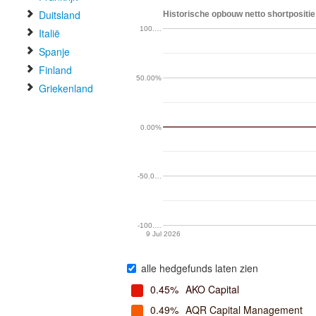
Duitsland
Historische opbouw netto shortpositie 
100.…
Italië
Spanje
Finland
50.00%
Griekenland
0.00%
-50.0…
-100.…
9 Jul 2026
alle hedgefunds laten zien
0.45%
AKO Capital
0.49%
AQR Capital Management