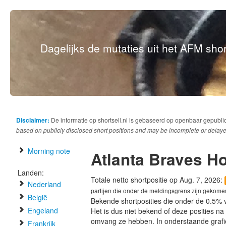
Dagelijks de mutaties uit het AFM short
Disclaimer:
De informatie op shortsell.nl is gebaseerd op openbaar gepubli
based on publicly disclosed short positions and may be incomplete or delaye
Morning note
Atlanta Braves H
Landen:
Totale netto shortpositie op Aug. 7, 2026:
Nederland
partijen die onder de meldingsgrens zijn gekome
België
Bekende shortposities die onder de 0.5% 
Engeland
Het is dus niet bekend of deze posities n
omvang ze hebben. In onderstaande graf
Frankrijk