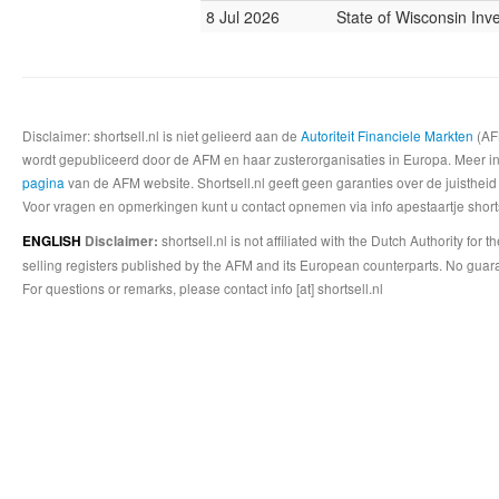
8 Jul 2026
State of Wisconsin In
Disclaimer: shortsell.nl is niet gelieerd aan de
Autoriteit Financiele Markten
(AFM
wordt gepubliceerd door de AFM en haar zusterorganisaties in Europa. Meer info
pagina
van de AFM website. Shortsell.nl geeft geen garanties over de juistheid
Voor vragen en opmerkingen kunt u contact opnemen via info apestaartje shorts
shortsell.nl is not affiliated with the Dutch Authority fo
ENGLISH
Disclaimer:
selling registers published by the AFM and its European counterparts. No guara
For questions or remarks, please contact info [at] shortsell.nl