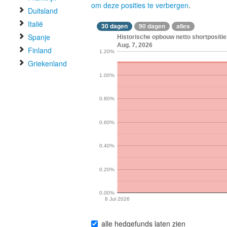
om deze posities te verbergen
.
Duitsland
Italië
30 dagen
90 dagen
alles
Spanje
Historische opbouw netto shortpositie
Aug. 7, 2026
Finland
1.20%
Griekenland
1.00%
0.80%
0.60%
0.40%
0.20%
0.00%
8 Jul 2026
alle hedgefunds laten zien