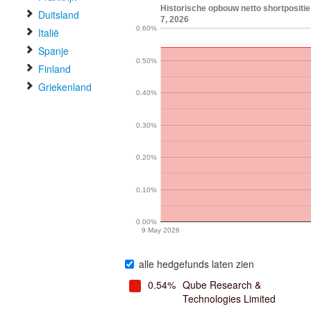
Historische opbouw netto shortpositie
Duitsland
7, 2026
0.60%
Italië
Spanje
0.50%
Finland
Griekenland
0.40%
0.30%
0.20%
0.10%
0.00%
9 May 2026
alle hedgefunds laten zien
0.54%
Qube Research &
Technologies Limited