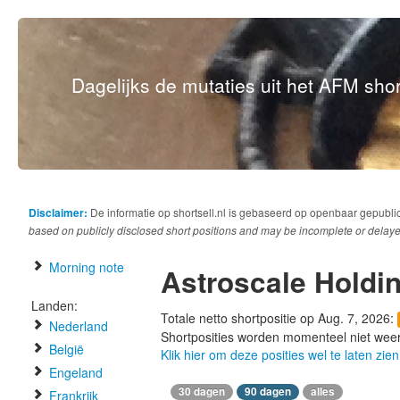
Dagelijks de mutaties uit het AFM short
Disclaimer:
De informatie op shortsell.nl is gebaseerd op openbaar gepubli
based on publicly disclosed short positions and may be incomplete or delaye
Morning note
Astroscale Holdi
Landen:
Totale netto shortpositie op Aug. 7, 2026:
Nederland
Shortposities worden momenteel niet wee
België
Klik hier om deze posities wel te laten zien
Engeland
30 dagen
90 dagen
alles
Frankrijk