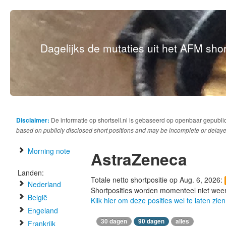
Dagelijks de mutaties uit het AFM short
Disclaimer:
De informatie op shortsell.nl is gebaseerd op openbaar gepubli
based on publicly disclosed short positions and may be incomplete or delaye
Morning note
AstraZeneca
Landen:
Totale netto shortpositie op Aug. 6, 2026:
Nederland
Shortposities worden momenteel niet wee
België
Klik hier om deze posities wel te laten zien
Engeland
30 dagen
90 dagen
alles
Frankrijk