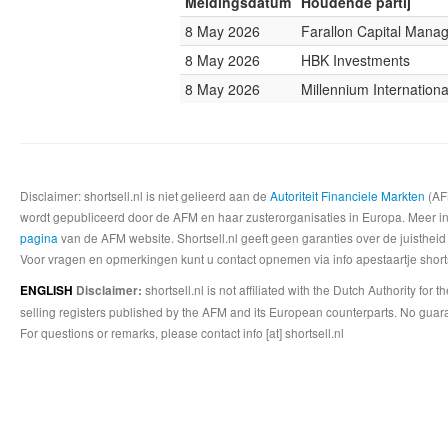
Meldingsdatum
Houdende partij
8 May 2026
Farallon Capital Mana
8 May 2026
HBK Investments
8 May 2026
Millennium Internatio
Disclaimer: shortsell.nl is niet gelieerd aan de
Autoriteit Financiele Markten
(AFM
wordt gepubliceerd door de AFM en haar zusterorganisaties in Europa. Meer info
pagina
van de AFM website. Shortsell.nl geeft geen garanties over de juistheid
Voor vragen en opmerkingen kunt u contact opnemen via info apestaartje shorts
shortsell.nl is not affiliated with the Dutch Authority fo
ENGLISH
Disclaimer:
selling registers published by the AFM and its European counterparts. No guara
For questions or remarks, please contact info [at] shortsell.nl