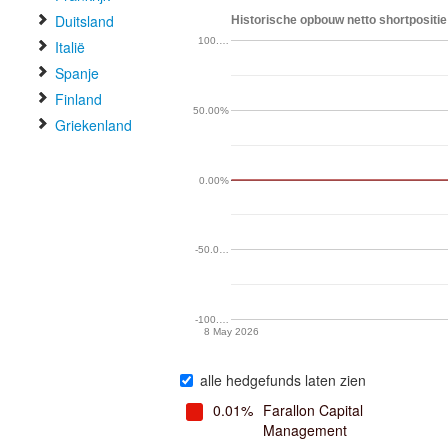
Duitsland
Historische opbouw netto shortpositie
100.…
Italië
Spanje
Finland
50.00%
Griekenland
0.00%
-50.0…
-100.…
8 May 2026
alle hedgefunds laten zien
0.01%
Farallon Capital
Management