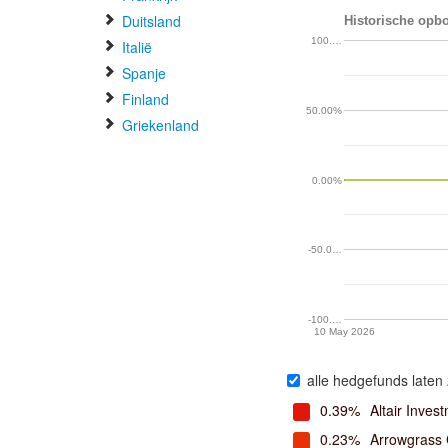
Duitsland
Historische opbo
100.…
Italië
Spanje
Finland
50.00%
Griekenland
0.00%
-50.0…
-100.…
10 May 2026
alle hedgefunds laten 
0.39%
Altair Inve
0.23%
Arrowgrass 