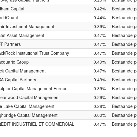
lham Capital
0.42%
Bestaande po
rldQuant
0.44%
Bestaande po
tair Investment Management
0.39%
Bestaande po
ctet Asset Management
0.47%
Bestaande po
T Partners
0.47%
Bestaande po
ackRock Institutional Trust Company
0.47%
Bestaande po
cquarie Group
0.49%
Bestaande po
ck Capital Management
0.47%
Bestaande po
A Capital Partners
0.49%
Bestaande po
ulptor Capital Management Europe
0.39%
Bestaande po
eanwood Capital Management
0.29%
Bestaande po
te Lake Capital Management
0.28%
Bestaande po
ghbridge Capital Management
0.00%
Bestaande po
EDIT INDUSTRIEL ET COMMERCIAL
0.47%
Bestaande po