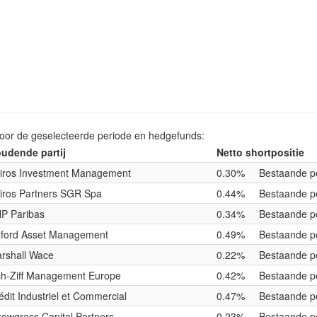
voor de geselecteerde periode en hedgefunds:
udende partij
Netto shortpositie
iros Investment Management
0.30%
Bestaande po
iros Partners SGR Spa
0.44%
Bestaande po
P Paribas
0.34%
Bestaande po
ford Asset Management
0.49%
Bestaande po
rshall Wace
0.22%
Bestaande po
h-Ziff Management Europe
0.42%
Bestaande po
édit Industriel et Commercial
0.47%
Bestaande po
rowgrass Capital Partners
0.23%
Bestaande po