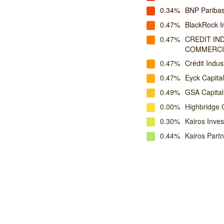
0.34%
BNP Pariba
0.47%
BlackRock I
0.47%
CREDIT IN
COMMERCI
0.47%
Crédit Indus
0.47%
Eyck Capit
0.49%
GSA Capital
0.00%
Highbridge 
0.30%
Kairos Inv
0.44%
Kairos Part