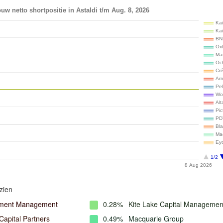
uw netto shortpositie in Astaldi t/m Aug. 8, 2026
Ka
Ka
BN
Ox
Ma
Oc
Cré
Ar
Pe
Wo
Alt
Pi
PD
Bla
Ma
Ey
1/2
8 Aug 2026
zien
stment Management
0.28%
Kite Lake Capital Managemen
Capital Partners
0.49%
Macquarie Group