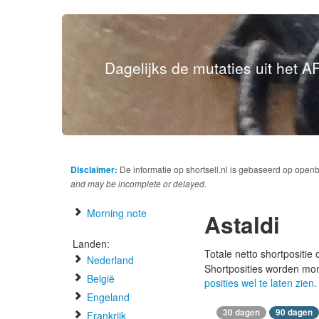
Dagelijks de mutaties uit het AF
Disclaimer:
De informatie op shortsell.nl is gebaseerd op open
and may be incomplete or delayed.
Morning note
Astaldi
Landen:
Totale netto shortpositie
Nederland
Shortposities worden mo
België
posities wel te laten zien
.
Engeland
30 dagen
90 dagen
Frankrijk