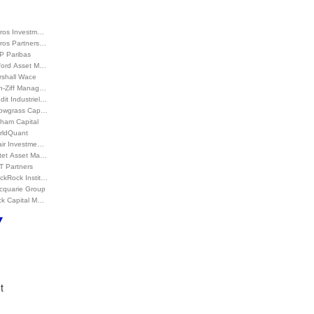
iros Investm…
iros Partners…
P Paribas
ford Asset M…
rshall Wace
h-Ziff Manag…
dit Industriel…
rowgrass Cap…
lham Capital
rldQuant
air Investme…
ctet Asset Ma…
T Partners
ckRock Instit…
cquarie Group
ck Capital M…
t