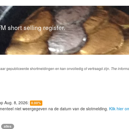
M short selling register.
baar gepubliceerde shortmeldingen en kan onvolledig of vertraagd zijn.
The informa
 op Aug. 8, 2026:
0.00%
menteel niet weergegeven na de datum van de slotmelding.
Klik hier 
alles