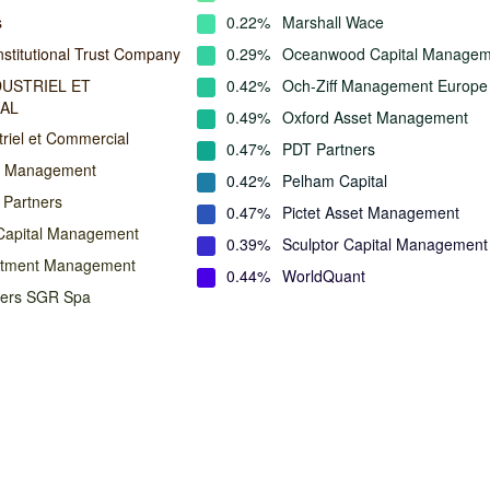
s
0.22%
Marshall Wace
nstitutional Trust Company
0.29%
Oceanwood Capital Managem
DUSTRIEL ET
0.42%
Och-Ziff Management Europe
AL
0.49%
Oxford Asset Management
triel et Commercial
0.47%
PDT Partners
al Management
0.42%
Pelham Capital
 Partners
0.47%
Pictet Asset Management
Capital Management
0.39%
Sculptor Capital Management
estment Management
0.44%
WorldQuant
ners SGR Spa