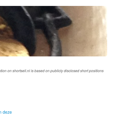
tion on shortsell.nl is based on publicly disclosed short positions
om deze