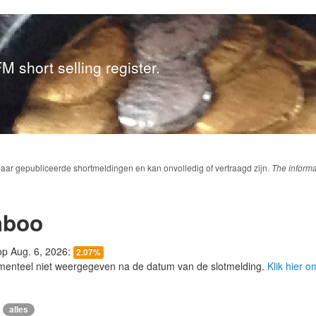
M short selling register.
baar gepubliceerde shortmeldingen en kan onvolledig of vertraagd zijn.
The informa
mboo
 op Aug. 6, 2026:
2.07%
menteel niet weergegeven na de datum van de slotmelding.
Klik hier 
alles