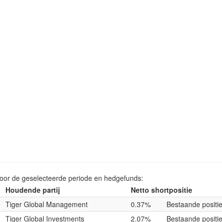
voor de geselecteerde periode en hedgefunds:
Houdende partij
Netto shortpositie
Tiger Global Management
0.37%
Bestaande positi
Tiger Global Investments
2.07%
Bestaande positi