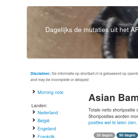
Dagelijks de mutaties uit het AF
Disclaimer:
De informatie op shortsell.nl is gebaseerd op open
and may be incomplete or delayed.
Morning note
Asian Ba
Landen:
Totale netto shortpositie
Nederland
Shortposities worden mo
België
posities wel te laten zien
.
Engeland
30 dagen
90 dagen
Frankrijk