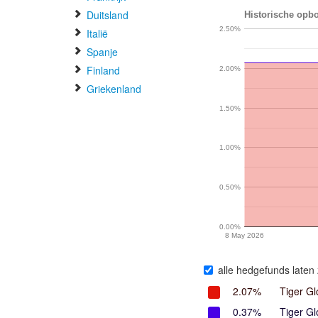
Duitsland
Historische opbo
2.50%
Italië
Spanje
Finland
2.00%
Griekenland
1.50%
1.00%
0.50%
0.00%
8 May 2026
alle hedgefunds laten 
2.07%
Tiger Gl
0.37%
Tiger G