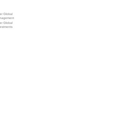
er Global
nagement
er Global
vestments