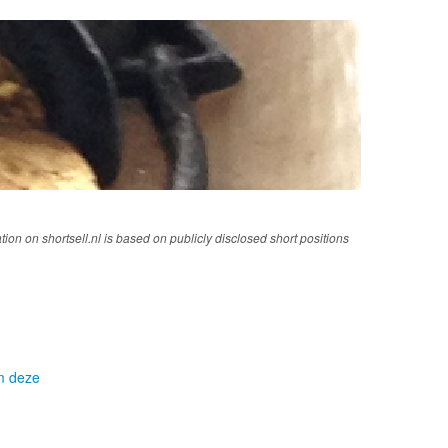
tion on shortsell.nl is based on publicly disclosed short positions
om deze