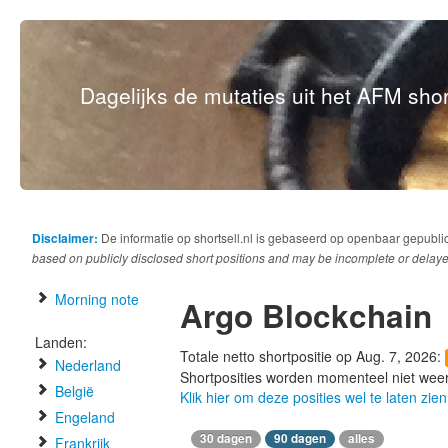
Dagelijks de mutaties uit het AFM short
Disclaimer:
De informatie op shortsell.nl is gebaseerd op openbaar gepubli
based on publicly disclosed short positions and may be incomplete or delaye
Morning note
Argo Blockchain
Landen:
Totale netto shortpositie op Aug. 7, 2026:
Nederland
Shortposities worden momenteel niet wee
België
Klik hier om deze posities wel te laten zien
Engeland
30 dagen
90 dagen
alles
Frankrijk