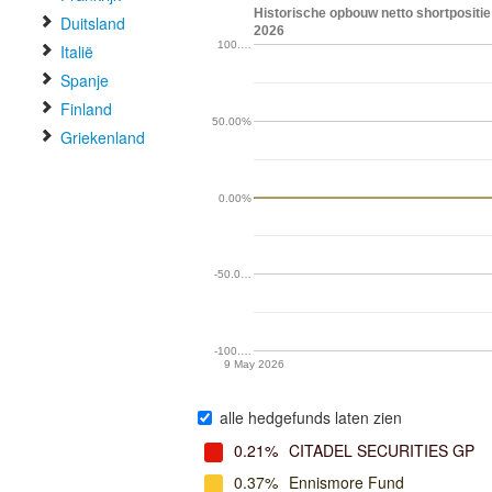
Historische opbouw netto shortpositie
Duitsland
2026
100.…
Italië
Spanje
Finland
50.00%
Griekenland
0.00%
-50.0…
-100.…
9 May 2026
alle hedgefunds laten zien
0.21%
CITADEL SECURITIES GP
0.37%
Ennismore Fund