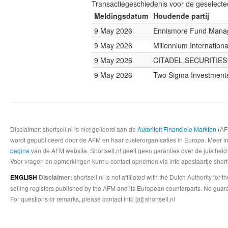
Transactiegeschiedenis voor de geselect
Meldingsdatum
Houdende partij
9 May 2026
Ennismore Fund Mana
9 May 2026
Millennium Internatio
9 May 2026
CITADEL SECURITIES
9 May 2026
Two Sigma Investment
Disclaimer: shortsell.nl is niet gelieerd aan de
Autoriteit Financiele Markten
(AFM
wordt gepubliceerd door de AFM en haar zusterorganisaties in Europa. Meer info
pagina
van de AFM website. Shortsell.nl geeft geen garanties over de juistheid
Voor vragen en opmerkingen kunt u contact opnemen via info apestaartje shorts
shortsell.nl is not affiliated with the Dutch Authority fo
ENGLISH
Disclaimer:
selling registers published by the AFM and its European counterparts. No guara
For questions or remarks, please contact info [at] shortsell.nl