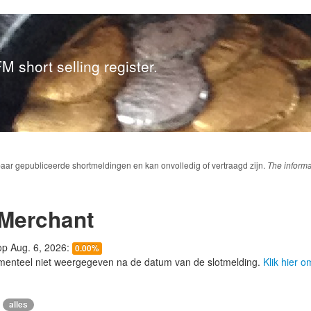
M short selling register.
baar gepubliceerde shortmeldingen en kan onvolledig of vertraagd zijn.
The informa
 Merchant
 op Aug. 6, 2026:
0.00%
menteel niet weergegeven na de datum van de slotmelding.
Klik hier 
alles