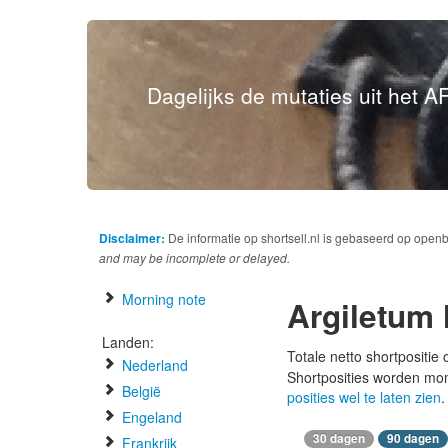
Dagelijks de mutaties uit het AF
Disclaimer:
De informatie op shortsell.nl is gebaseerd op open
and may be incomplete or delayed.
Morning note
Argiletum
Landen:
Totale netto shortpositie
Nederland
Shortposities worden mo
België
posities wel te laten zien
.
Engeland
30 dagen
90 dagen
Frankrijk