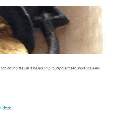
tion on shortsell.nl is based on publicly disclosed short positions
om deze