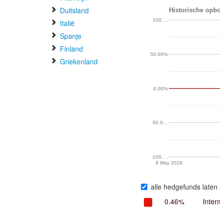
Duitsland
Historische opbo
100.…
Italië
Spanje
Finland
50.00%
Griekenland
0.00%
-50.0…
-100.…
8 May 2026
alle hedgefunds laten 
0.46%
Inter