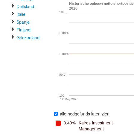
Historische opbouw netto shortpositie
Duitsland
2026
100.…
Italië
Spanje
Finland
50.00%
Griekenland
0.00%
-50.0…
-100.…
12 May 2026
alle hedgefunds laten zien
0.49%
Kairos Investment
Management