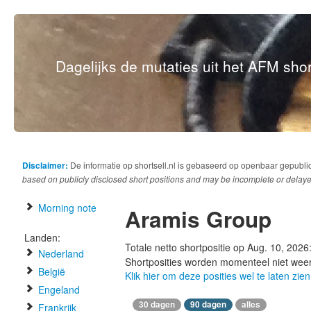
Dagelijks de mutaties uit het AFM short
Disclaimer:
De informatie op shortsell.nl is gebaseerd op openbaar gepubli
based on publicly disclosed short positions and may be incomplete or delaye
Morning note
Aramis Group
Landen:
Totale netto shortpositie op Aug. 10, 2026
Nederland
Shortposities worden momenteel niet wee
België
Klik hier om deze posities wel te laten zien
Engeland
30 dagen
90 dagen
alles
Frankrijk