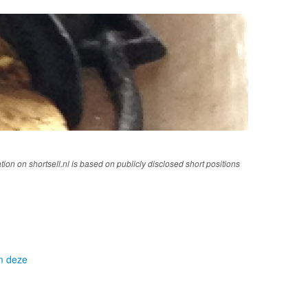
tion on shortsell.nl is based on publicly disclosed short positions
om deze