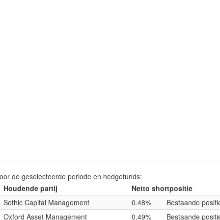
voor de geselecteerde periode en hedgefunds:
Houdende partij
Netto shortpositie
Sothic Capital Management
0.48%
Bestaande positi
Oxford Asset Management
0.49%
Bestaande positi