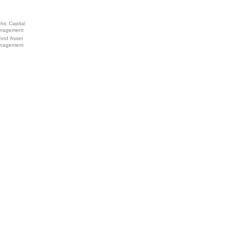
hic Capital
nagement
ford Asset
nagement