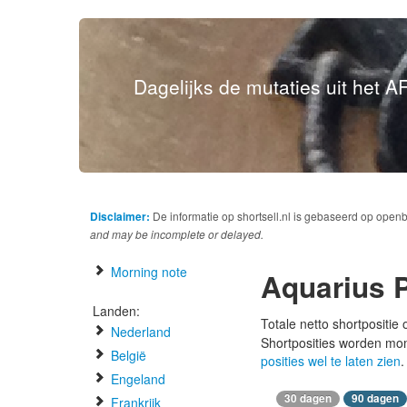
Dagelijks de mutaties uit het AF
Disclaimer:
De informatie op shortsell.nl is gebaseerd op open
and may be incomplete or delayed.
Morning note
Aquarius 
Landen:
Totale netto shortpositie
Nederland
Shortposities worden mo
België
posities wel te laten zien
.
Engeland
30 dagen
90 dagen
Frankrijk