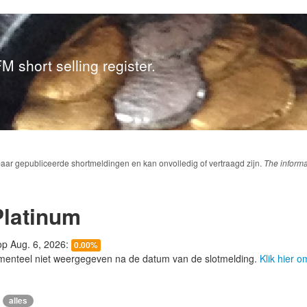
M short selling register.
baar gepubliceerde shortmeldingen en kan onvolledig of vertraagd zijn.
The informa
Platinum
 op Aug. 6, 2026:
0.00%
menteel niet weergegeven na de datum van de slotmelding.
Klik hier 
alles