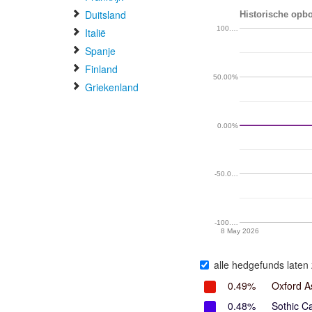
Duitsland
Historische opbo
100.…
Italië
Spanje
Finland
50.00%
Griekenland
0.00%
-50.0…
-100.…
8 May 2026
alle hedgefunds laten 
0.49%
Oxford 
0.48%
Sothic C