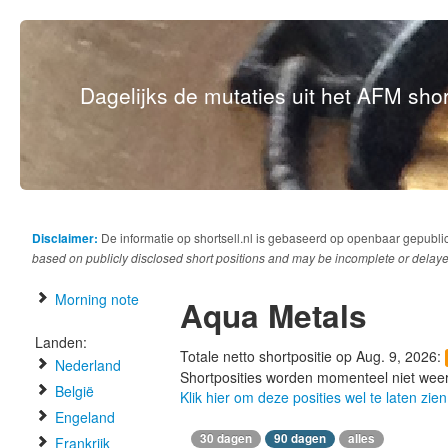
Dagelijks de mutaties uit het AFM short
Disclaimer:
De informatie op shortsell.nl is gebaseerd op openbaar gepubli
based on publicly disclosed short positions and may be incomplete or delaye
Morning note
Aqua Metals
Landen:
Totale netto shortpositie op Aug. 9, 2026:
Nederland
Shortposities worden momenteel niet wee
België
Klik hier om deze posities wel te laten zien
Engeland
30 dagen
90 dagen
alles
Frankrijk