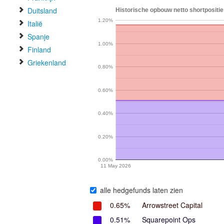
Duitsland
Historische opbouw netto shortpositie
1.20%
Italië
Spanje
1.00%
Finland
Griekenland
0.80%
0.60%
0.40%
0.20%
0.00%
11 May 2026
alle hedgefunds laten zien
0.65%
Arrowstreet Capital
0.51%
Squarepoint Ops