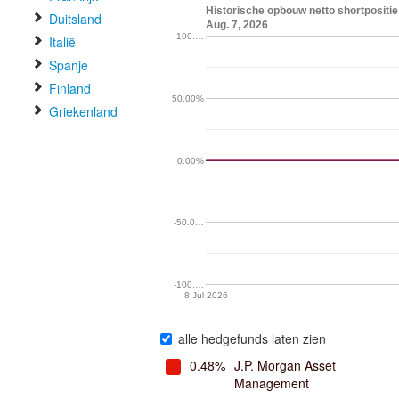
Historische opbouw netto shortpositie
Duitsland
Aug. 7, 2026
100.…
Italië
Spanje
Finland
50.00%
Griekenland
0.00%
-50.0…
-100.…
8 Jul 2026
alle hedgefunds laten zien
0.48%
J.P. Morgan Asset
Management