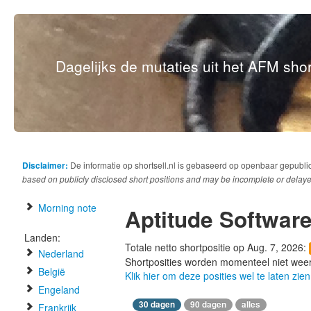
Dagelijks de mutaties uit het AFM short
Disclaimer:
De informatie op shortsell.nl is gebaseerd op openbaar gepubli
based on publicly disclosed short positions and may be incomplete or delaye
Morning note
Aptitude Softwar
Landen:
Totale netto shortpositie op Aug. 7, 2026:
Nederland
Shortposities worden momenteel niet wee
België
Klik hier om deze posities wel te laten zien
Engeland
30 dagen
90 dagen
alles
Frankrijk