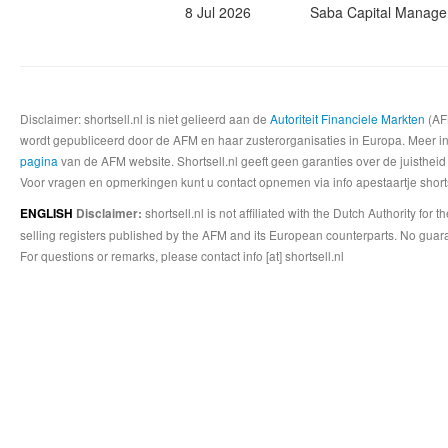
8 Jul 2026
Saba Capital Manag
Disclaimer: shortsell.nl is niet gelieerd aan de
Autoriteit Financiele Markten
(AFM
wordt gepubliceerd door de AFM en haar zusterorganisaties in Europa. Meer info
pagina
van de AFM website. Shortsell.nl geeft geen garanties over de juistheid
Voor vragen en opmerkingen kunt u contact opnemen via info apestaartje shorts
shortsell.nl is not affiliated with the Dutch Authority fo
ENGLISH
Disclaimer:
selling registers published by the AFM and its European counterparts. No guara
For questions or remarks, please contact info [at] shortsell.nl