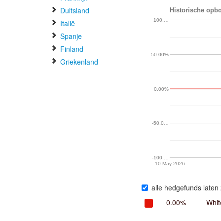
Duitsland
Historische opbo
100.…
Italië
Spanje
Finland
50.00%
Griekenland
0.00%
-50.0…
-100.…
10 May 2026
alle hedgefunds laten 
0.00%
Whit