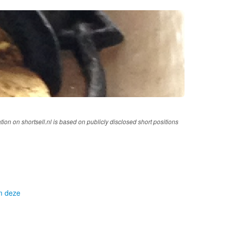
tion on shortsell.nl is based on publicly disclosed short positions
om deze