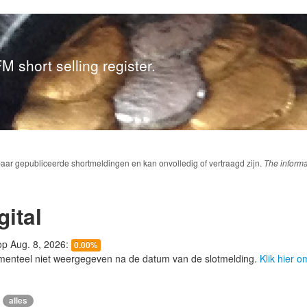
M short selling register.
baar gepubliceerde shortmeldingen en kan onvolledig of vertraagd zijn.
The informa
gital
 op Aug. 8, 2026:
0.00%
menteel niet weergegeven na de datum van de slotmelding.
Klik hier 
alles