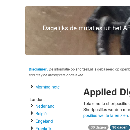
Dagelijks de mutaties uit het AF
Disclaimer:
De informatie op shortsell.nl is gebaseerd op open
and may be incomplete or delayed.
Morning note
Applied Di
Landen:
Totale netto shortpositie
Nederland
Shortposities worden mo
België
posities wel te laten zien
.
Engeland
30 dagen
90 dagen
Frankrijk