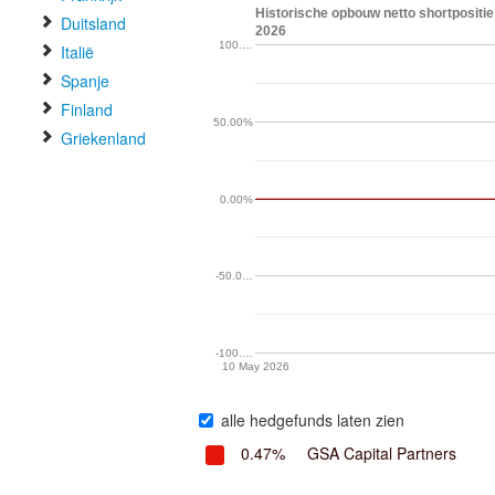
Historische opbouw netto shortpositie
Duitsland
2026
100.…
Italië
Spanje
Finland
50.00%
Griekenland
0.00%
-50.0…
-100.…
10 May 2026
alle hedgefunds laten zien
0.47%
GSA Capital Partners