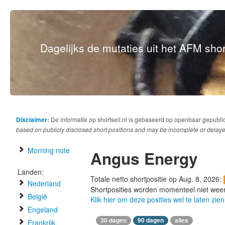
Dagelijks de mutaties uit het AFM short
Disclaimer:
De informatie op shortsell.nl is gebaseerd op openbaar gepubli
based on publicly disclosed short positions and may be incomplete or delaye
Morning note
Angus Energy
Landen:
Totale netto shortpositie op Aug. 8, 2026:
Nederland
Shortposities worden momenteel niet wee
België
Klik hier om deze posities wel te laten zien
Engeland
30 dagen
90 dagen
alles
Frankrijk