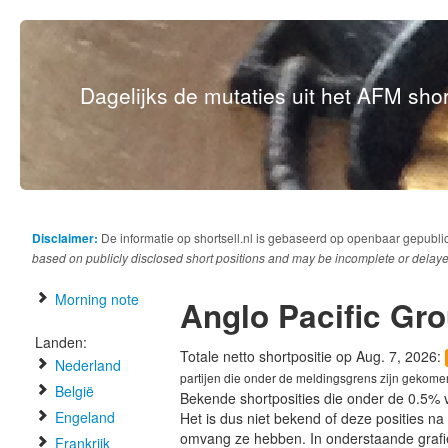
Dagelijks de mutaties uit het AFM short
Disclaimer:
De informatie op shortsell.nl is gebaseerd op openbaar gepubli
based on publicly disclosed short positions and may be incomplete or delaye
Morning note
Anglo Pacific Gr
Landen:
Totale netto shortpositie op Aug. 7, 2026:
Nederland
partijen die onder de meldingsgrens zijn gekome
België
Bekende shortposities die onder de 0.5% 
Engeland
Het is dus niet bekend of deze posities n
omvang ze hebben. In onderstaande graf
Frankrijk