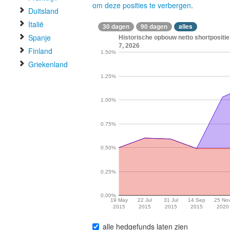
om deze posities te verbergen
.
Duitsland
Italië
30 dagen
90 dagen
alles
Spanje
Historische opbouw netto shortpositie
7, 2026
Finland
1.50%
Griekenland
1.25%
1.00%
0.75%
0.50%
0.25%
0.00%
19 May
22 Jul
31 Jul
14 Sep
25 No
2015
2015
2015
2015
2020
alle hedgefunds laten zien