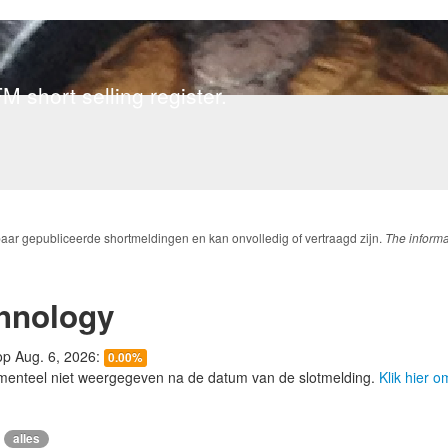
M short selling register.
baar gepubliceerde shortmeldingen en kan onvolledig of vertraagd zijn.
The informa
hnology
 op Aug. 6, 2026:
0.00%
menteel niet weergegeven na de datum van de slotmelding.
Klik hier 
alles