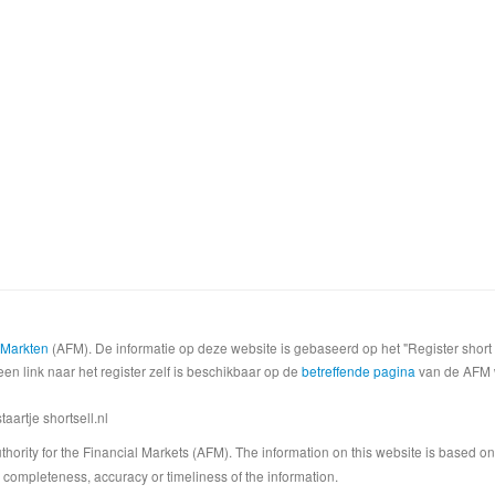
e Markten
(AFM). De informatie op deze website is gebaseerd op het "Register shor
een link naar het register zelf is beschikbaar op de
betreffende pagina
van de AFM we
artje shortsell.nl
 Authority for the Financial Markets (AFM). The information on this website is based o
completeness, accuracy or timeliness of the information.