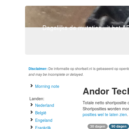
Dagelijks de mutaties uit het AF
Disclaimer:
De informatie op shortsell.nl is gebaseerd op open
and may be incomplete or delayed.
Morning note
Andor Tec
Landen:
Totale netto shortpositie
Nederland
Shortposities worden mo
België
posities wel te laten zien
.
Engeland
30 dagen
90 dagen
Frankrijk