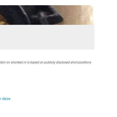
tion on shortsell.nl is based on publicly disclosed short positions
om deze