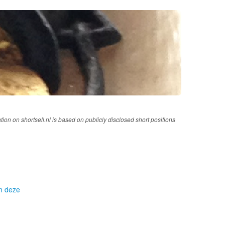
tion on shortsell.nl is based on publicly disclosed short positions
om deze