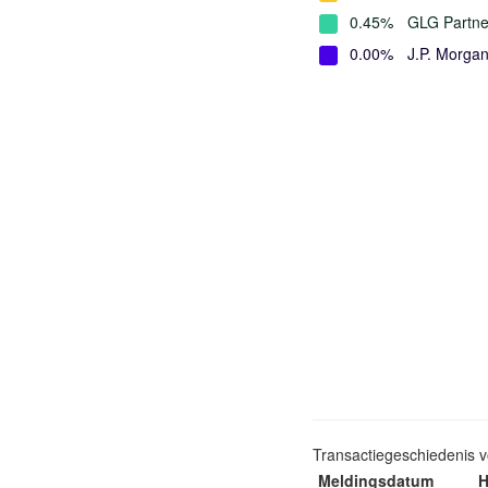
0.45%
GLG Partne
0.00%
J.P. Morga
Transactiegeschiedenis 
Meldingsdatum
H