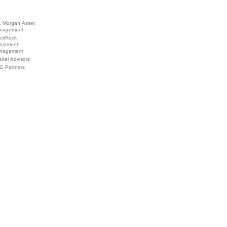
. Morgan Asset
nagement
ackRock
vestment
nagement
adel Advisors
G Partners