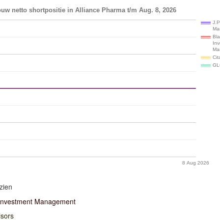
uw netto shortpositie in Alliance Pharma t/m Aug. 8, 2026
J.P
Ma
Bl
In
Ma
Cit
GL
8 Aug 2026
zien
Investment Management
isors