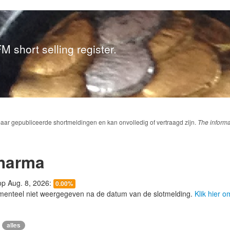
M short selling register.
baar gepubliceerde shortmeldingen en kan onvolledig of vertraagd zijn.
The informa
Pharma
 op Aug. 8, 2026:
0.00%
menteel niet weergegeven na de datum van de slotmelding.
Klik hier 
alles