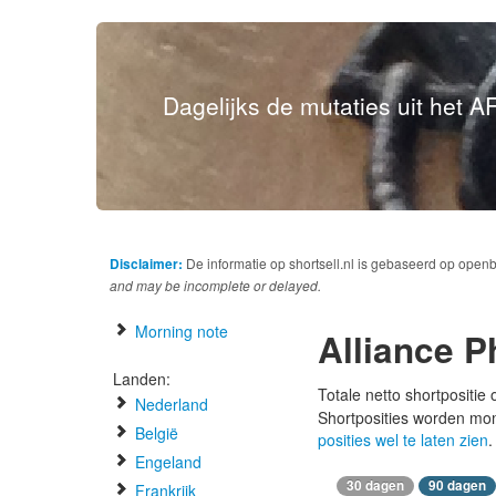
Dagelijks de mutaties uit het AF
Disclaimer:
De informatie op shortsell.nl is gebaseerd op open
and may be incomplete or delayed.
Morning note
Alliance 
Landen:
Totale netto shortpositie
Nederland
Shortposities worden mo
België
posities wel te laten zien
.
Engeland
30 dagen
90 dagen
Frankrijk