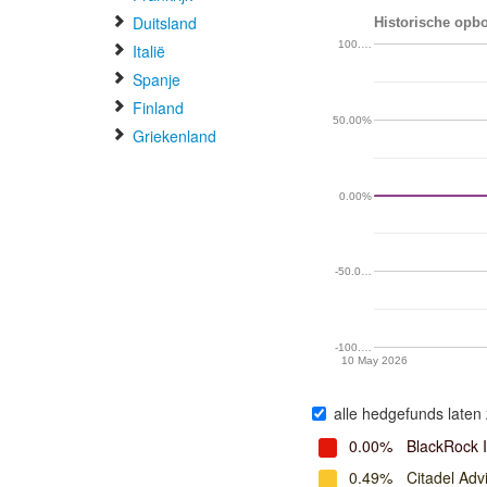
Duitsland
Historische opbo
100.…
Italië
Spanje
Finland
50.00%
Griekenland
0.00%
-50.0…
-100.…
10 May 2026
alle hedgefunds laten 
0.00%
BlackRock 
0.49%
Citadel Adv