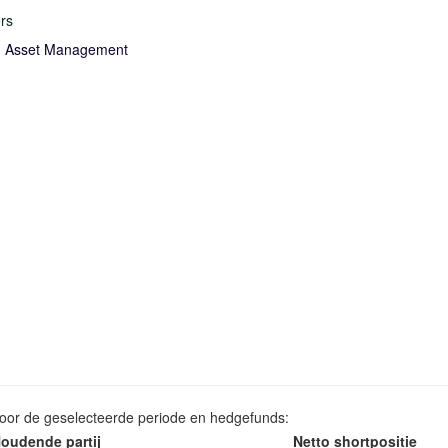
rs
n Asset Management
voor de geselecteerde periode en hedgefunds:
oudende partij
Netto shortpositie