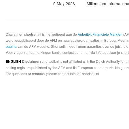
9 May 2026
Millennium Internatio
Disclaimer: shortsell.nl is niet gelieerd aan de
Autoriteit Financiele Markten
(AFM
wordt gepubliceerd door de AFM en haar zusterorganisaties in Europa. Meer info
pagina
van de AFM website. Shortsell.nl geeft geen garanties over de juistheid
Voor vragen en opmerkingen kunt u contact opnemen via info apestaartje shorts
shortsell.nl is not affiliated with the Dutch Authority fo
ENGLISH
Disclaimer:
selling registers published by the AFM and its European counterparts. No guara
For questions or remarks, please contact info [at] shortsell.nl