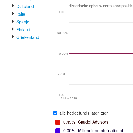
Duitsland
Historische opbouw netto shortpositie 
100.…
Italië
Spanje
Finland
50.00%
Griekenland
0.00%
-50.0…
-100.…
9 May 2026
alle hedgefunds laten zien
0.49%
Citadel Advisors
0.00%
Millennium International