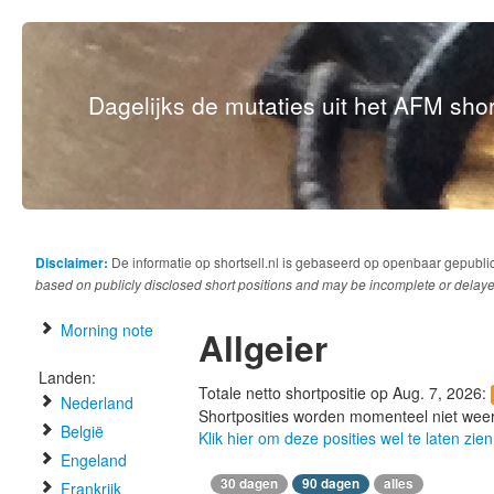
Dagelijks de mutaties uit het AFM short
Disclaimer:
De informatie op shortsell.nl is gebaseerd op openbaar gepubli
based on publicly disclosed short positions and may be incomplete or delaye
Morning note
Allgeier
Landen:
Totale netto shortpositie op Aug. 7, 2026:
Nederland
Shortposities worden momenteel niet wee
België
Klik hier om deze posities wel te laten zien
Engeland
30 dagen
90 dagen
alles
Frankrijk