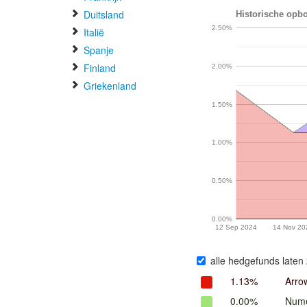
Duitsland
Historische opbo
2.50%
Italië
Spanje
Finland
2.00%
Griekenland
1.50%
1.00%
0.50%
0.00%
12 Sep 2024
14 Nov 20
alle hedgefunds laten 
1.13%
Arrow
0.00%
Nume