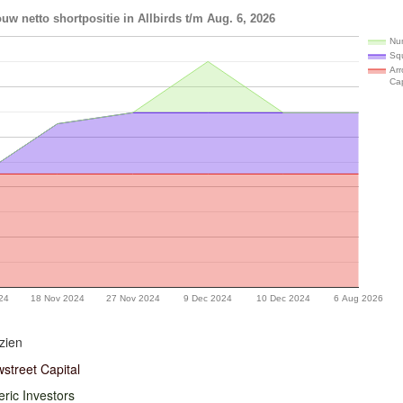
uw netto shortpositie in Allbirds t/m Aug. 6, 2026
Num
Sq
Arr
Cap
24
18 Nov 2024
27 Nov 2024
9 Dec 2024
10 Dec 2024
6 Aug 2026
zien
street Capital
ric Investors