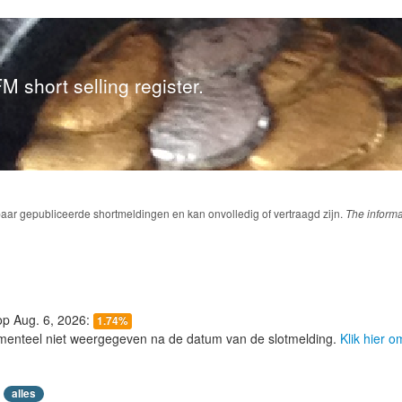
M short selling register.
baar gepubliceerde shortmeldingen en kan onvolledig of vertraagd zijn.
The informa
 op Aug. 6, 2026:
1.74%
menteel niet weergegeven na de datum van de slotmelding.
Klik hier 
alles