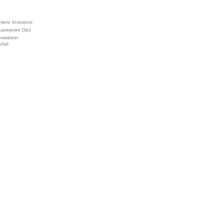
eric Investors
uarepoint Ops
owstreet
ital