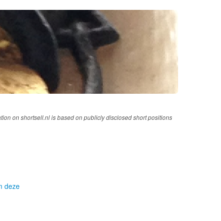
tion on shortsell.nl is based on publicly disclosed short positions
om deze