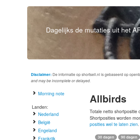
Dagelijks de mutaties uit het AF
Disclaimer:
De informatie op shortsell.nl is gebaseerd op open
and may be incomplete or delayed.
Morning note
Allbirds
Landen:
Totale netto shortpositie
Nederland
Shortposities worden mo
België
posities wel te laten zien
.
Engeland
30 dagen
90 dagen
Frankrijk