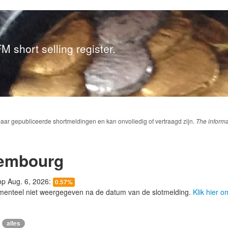
M short selling register.
baar gepubliceerde shortmeldingen en kan onvolledig of vertraagd zijn.
The informa
embourg
 op Aug. 6, 2026:
0.57%
menteel niet weergegeven na de datum van de slotmelding.
Klik hier 
alles