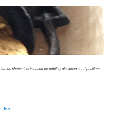
tion on shortsell.nl is based on publicly disclosed short positions
om deze