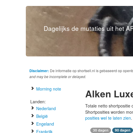
Dagelijks de mutaties uit het AF
Disclaimer:
De informatie op shortsell.nl is gebaseerd op open
and may be incomplete or delayed.
Morning note
Alken Lux
Landen:
Totale netto shortpositie
Nederland
Shortposities worden mo
België
posities wel te laten zien
.
Engeland
30 dagen
90 dagen
Frankrijk