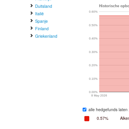
Duitsland
Historische opbo
0.60%
Italië
Spanje
0.50%
Finland
Griekenland
0.40%
0.30%
0.20%
0.10%
0.00%
8 May 2026
alle hedgefunds laten 
0.57%
Alke