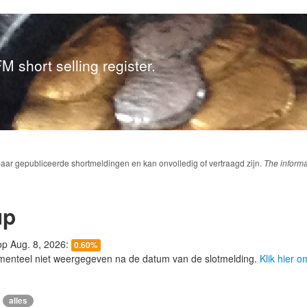
M short selling register.
baar gepubliceerde shortmeldingen en kan onvolledig of vertraagd zijn.
The informa
up
 op Aug. 8, 2026:
0.60%
menteel niet weergegeven na de datum van de slotmelding.
Klik hier 
alles