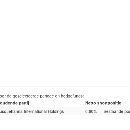
voor de geselecteerde periode en hedgefunds:
oudende partij
Netto shortpositie
usquehanna International Holdings
0.60%
Bestaande pos