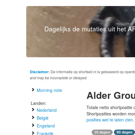
Dagelijks de mutaties uit het AF
Disclaimer:
De informatie op shortsell.nl is gebaseerd op open
and may be incomplete or delayed.
Morning note
Alder Gro
Landen:
Totale netto shortpositie
Nederland
Shortposities worden mo
België
posities wel te laten zien
.
Engeland
30 dagen
90 dagen
Frankrijk