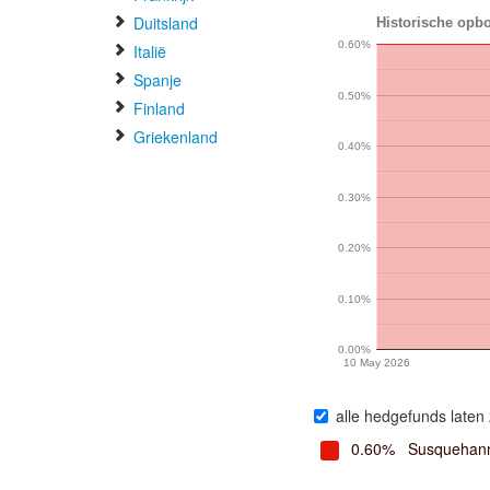
Duitsland
Historische opbo
0.60%
Italië
Spanje
0.50%
Finland
Griekenland
0.40%
0.30%
0.20%
0.10%
0.00%
10 May 2026
alle hedgefunds laten 
0.60%
Susquehanna