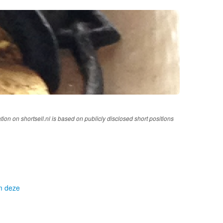
tion on shortsell.nl is based on publicly disclosed short positions
om deze