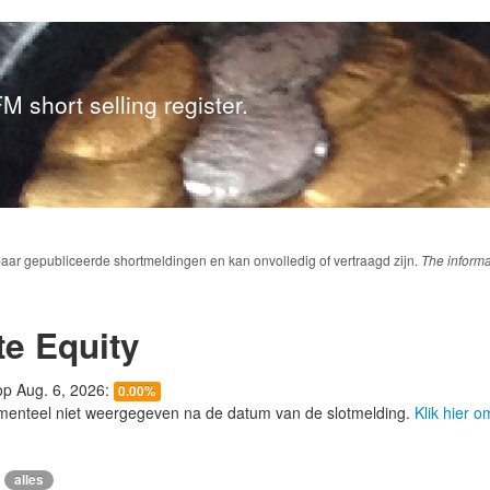
M short selling register.
baar gepubliceerde shortmeldingen en kan onvolledig of vertraagd zijn.
The informa
te Equity
 op Aug. 6, 2026:
0.00%
menteel niet weergegeven na de datum van de slotmelding.
Klik hier 
alles