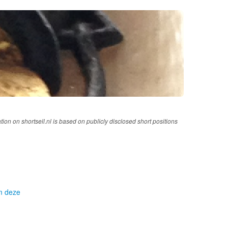
tion on shortsell.nl is based on publicly disclosed short positions
om deze