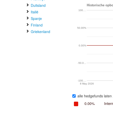
Duitsland
Historische opbo
100.…
Italië
Spanje
Finland
50.00%
Griekenland
0.00%
-50.0…
-100.…
8 May 2026
alle hedgefunds laten 
0.00%
Inter