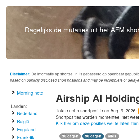
Dagelijks de mutaties uit het AFM short
Disclaimer:
De informatie op shortsell.nl is gebaseerd op openbaar gepubli
based on publicly disclosed short positions and may be incomplete or delaye
Morning note
Airship AI Holdin
Landen:
Totale netto shortpositie op Aug. 6, 2026:
Nederland
Shortposities worden momenteel niet wee
België
Klik hier om deze posities wel te laten zien
Engeland
30 dagen
90 dagen
alles
Frankrijk