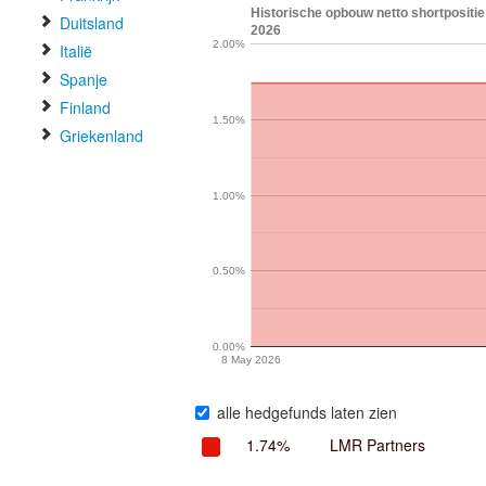
Historische opbouw netto shortpositie 
Duitsland
2026
2.00%
Italië
Spanje
Finland
1.50%
Griekenland
1.00%
0.50%
0.00%
8 May 2026
alle hedgefunds laten zien
1.74%
LMR Partners