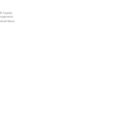
R Capital
nagement
rshall Wace