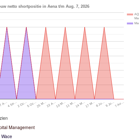
uw netto shortpositie in Aena t/m Aug. 7, 2026
AQ
Ma
Ma
7 A…
4 Se…
2 Oc…
5 Oc…
25 M…
22 A…
10 M…
11 M…
14 M…
17 M…
8 Ju…
9 Ju…
7 Au…
zien
ital Management
l Wace