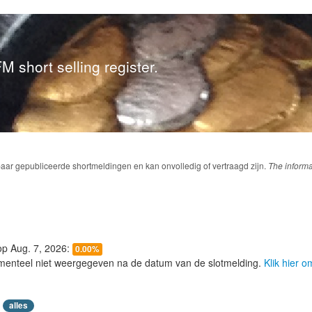
M short selling register.
baar gepubliceerde shortmeldingen en kan onvolledig of vertraagd zijn.
The informa
 op Aug. 7, 2026:
0.00%
menteel niet weergegeven na de datum van de slotmelding.
Klik hier 
alles