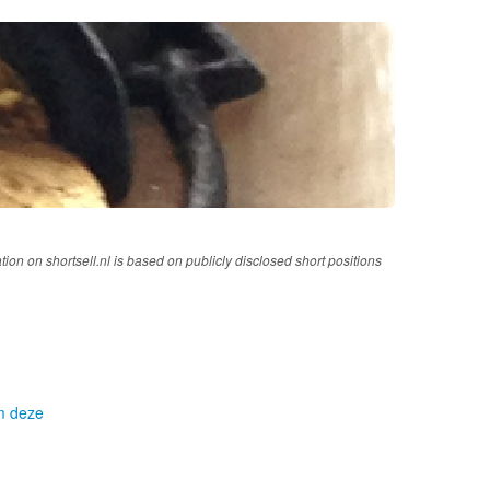
tion on shortsell.nl is based on publicly disclosed short positions
om deze