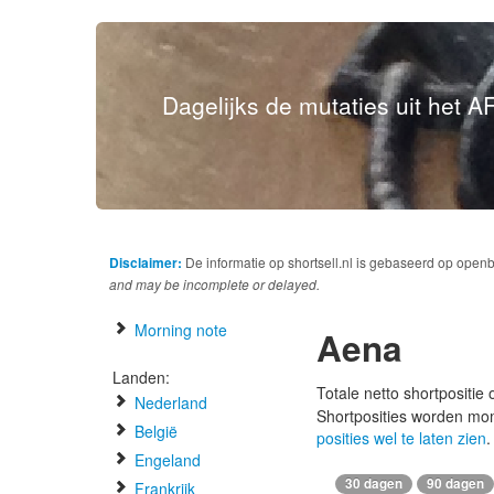
Dagelijks de mutaties uit het AF
Disclaimer:
De informatie op shortsell.nl is gebaseerd op open
and may be incomplete or delayed.
Morning note
Aena
Landen:
Totale netto shortpositie
Nederland
Shortposities worden mo
België
posities wel te laten zien
.
Engeland
30 dagen
90 dagen
Frankrijk