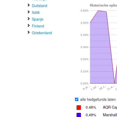
Duitsland
Historische opbo
0.60%
Italië
Spanje
0.50%
Finland
Griekenland
0.40%
0.30%
0.20%
0.10%
0.00%
8 Ju…
1 Jul…
28 J…
21 A…
1
alle hedgefunds laten 
0.48%
AQR Cap
0.49%
Marshal