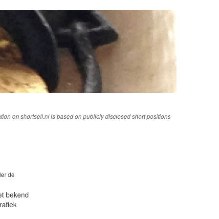
tion on shortsell.nl is based on publicly disclosed short positions
der de
iet bekend
rafiek