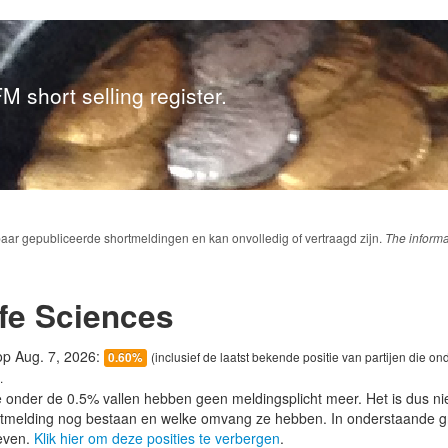
M short selling register.
baar gepubliceerde shortmeldingen en kan onvolledig of vertraagd zijn.
The informa
fe Sciences
 op Aug. 7, 2026:
(inclusief de laatst bekende positie van partijen die on
0.60%
.
e onder de 0.5% vallen hebben geen meldingsplicht meer. Het is dus n
lotmelding nog bestaan en welke omvang ze hebben. In onderstaande g
even.
Klik hier om deze posities te verbergen
.