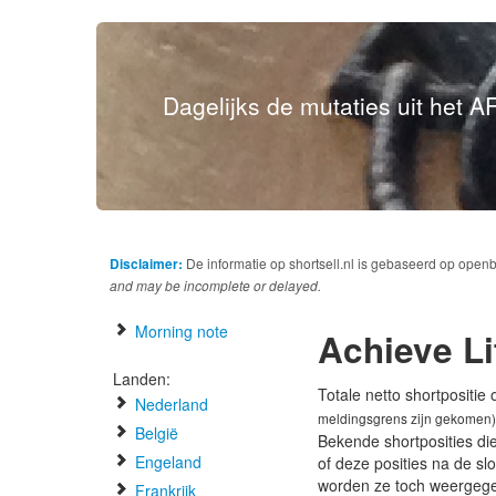
Dagelijks de mutaties uit het AF
Disclaimer:
De informatie op shortsell.nl is gebaseerd op open
and may be incomplete or delayed.
Morning note
Achieve Li
Landen:
Totale netto shortpositie
Nederland
meldingsgrens zijn gekomen)
België
Bekende shortposities di
Engeland
of deze posities na de s
worden ze toch weergeg
Frankrijk