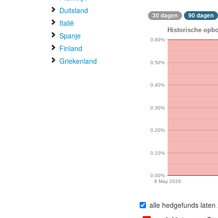
Duitsland
30 dagen
90 dagen
Italië
Historische opbo
Spanje
0.60%
Finland
Griekenland
0.50%
0.40%
0.30%
0.20%
0.10%
0.00%
9 May 2026
alle hedgefunds laten 