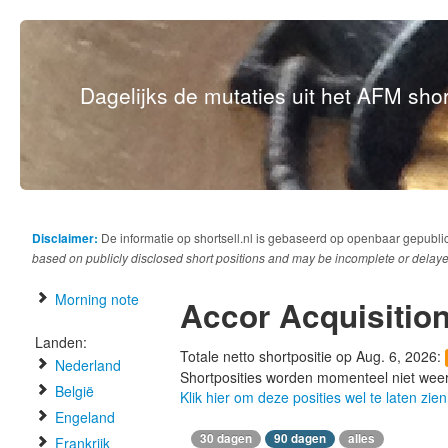
Dagelijks de mutaties uit het AFM short
Disclaimer:
De informatie op shortsell.nl is gebaseerd op openbaar gepubli
based on publicly disclosed short positions and may be incomplete or delaye
Morning note
Accor Acquisiti
Landen:
Totale netto shortpositie op Aug. 6, 2026:
Nederland
Shortposities worden momenteel niet wee
België
Klik hier om deze posities wel te laten zien
Engeland
30 dagen
90 dagen
alles
Frankrijk