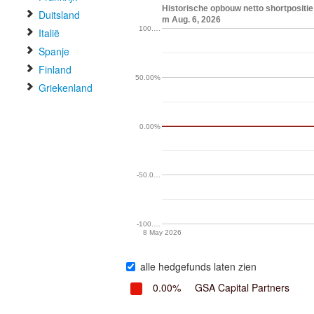
Historische opbouw netto shortpositie
Duitsland
m Aug. 6, 2026
100.…
Italië
Spanje
Finland
50.00%
Griekenland
0.00%
-50.0…
-100.…
8 May 2026
alle hedgefunds laten zien
0.00%
GSA Capital Partners