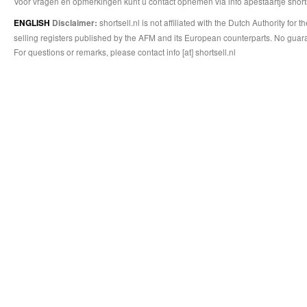
Voor vragen en opmerkingen kunt u contact opnemen via info apestaartje shorts
shortsell.nl is not affiliated with the Dutch Authority fo
ENGLISH
Disclaimer:
selling registers published by the AFM and its European counterparts. No guara
For questions or remarks, please contact info [at] shortsell.nl