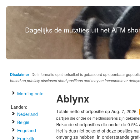
Dagelijks de mutaties uit het AFM short
Disclaimer:
De informatie op shortsell.nl is gebaseerd op openbaar gepubli
based on publicly disclosed short positions and may be incomplete or delaye
Morning note
Ablynx
Landen:
Totale netto shortpositie op Aug. 7, 2026:
Nederland
partijen die onder de meldingsgrens zijn gekome
België
Bekende shortposities die onder de 0.5% 
Engeland
Het is dus niet bekend of deze posities n
omvang ze hebben. In onderstaande graf
Frankrijk