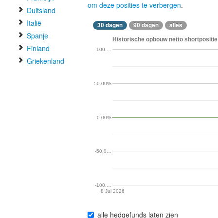
om deze posities te verbergen
.
Duitsland
Italië
30 dagen
90 dagen
alles
Spanje
Historische opbouw netto shortpositie
Finland
100.…
Griekenland
50.00%
0.00%
-50.0…
-100.…
8 Jul 2026
alle hedgefunds laten zien