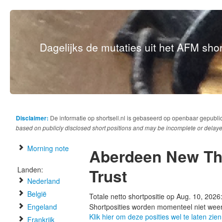
Dagelijks de mutaties uit het AFM short
Disclaimer:
De informatie op shortsell.nl is gebaseerd op openbaar gepubli
based on publicly disclosed short positions and may be incomplete or delaye
Morning note
Aberdeen New Th
Landen:
Trust
Nederland
België
Totale netto shortpositie op Aug. 10, 2026
Engeland
Shortposities worden momenteel niet wee
Klik hier om deze posities wel te laten zien
Frankrijk