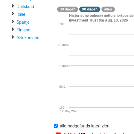
Duitsland
30 dagen
90 dagen
alles
Italië
Historische opbouw netto shortpositi
Investment Trust t/m Aug. 10, 2026
Spanje
100.…
Finland
Griekenland
50.00%
0.00%
-50.0…
-100.…
12 May 2026
alle hedgefunds laten zien