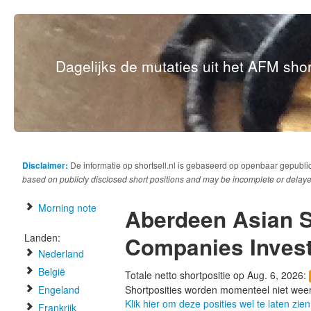
Dagelijks de mutaties uit het AFM short
Disclaimer:
De informatie op shortsell.nl is gebaseerd op openbaar gepubli
based on publicly disclosed short positions and may be incomplete or delaye
Morning note
Aberdeen Asian S
Landen:
Companies Invest
Nederland
België
Totale netto shortpositie op Aug. 6, 2026:
Engeland
Shortposities worden momenteel niet wee
Klik hier om deze posities wel te laten zien
Frankrijk