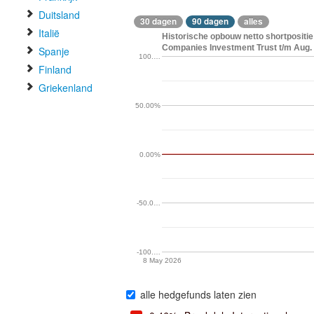
Duitsland
30 dagen
90 dagen
alles
Italië
Historische opbouw netto shortpositi
Companies Investment Trust t/m Aug. 
Spanje
100.…
Finland
Griekenland
50.00%
0.00%
-50.0…
-100.…
8 May 2026
alle hedgefunds laten zien