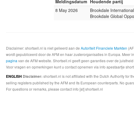
Meldingsdatum
Houdende partij
8 May 2026
Brookdale Internationa
Brookdale Global Oppo
Disclaimer: shortsell.nl is niet gelieerd aan de
Autoriteit Financiele Markten
(AFM
wordt gepubliceerd door de AFM en haar zusterorganisaties in Europa. Meer info
pagina
van de AFM website. Shortsell.nl geeft geen garanties over de juistheid
Voor vragen en opmerkingen kunt u contact opnemen via info apestaartje shorts
shortsell.nl is not affiliated with the Dutch Authority fo
ENGLISH
Disclaimer:
selling registers published by the AFM and its European counterparts. No guara
For questions or remarks, please contact info [at] shortsell.nl