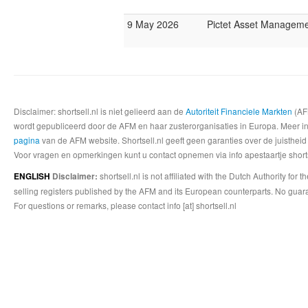
9 May 2026
Pictet Asset Managem
Disclaimer: shortsell.nl is niet gelieerd aan de
Autoriteit Financiele Markten
(AFM
wordt gepubliceerd door de AFM en haar zusterorganisaties in Europa. Meer info
pagina
van de AFM website. Shortsell.nl geeft geen garanties over de juistheid
Voor vragen en opmerkingen kunt u contact opnemen via info apestaartje shorts
shortsell.nl is not affiliated with the Dutch Authority fo
ENGLISH
Disclaimer:
selling registers published by the AFM and its European counterparts. No guara
For questions or remarks, please contact info [at] shortsell.nl