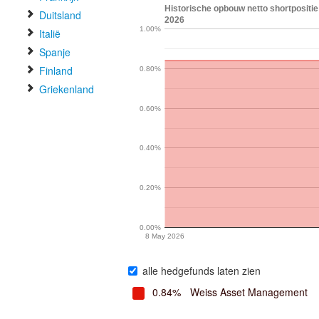
Historische opbouw netto shortpositie
Duitsland
2026
1.00%
Italië
Spanje
Finland
0.80%
Griekenland
0.60%
0.40%
0.20%
0.00%
8 May 2026
alle hedgefunds laten zien
0.84%
Weiss Asset Management