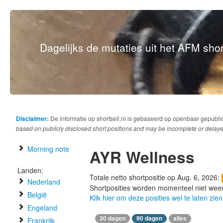
Dagelijks de mutaties uit het AFM short
Disclaimer:
De informatie op shortsell.nl is gebaseerd op openbaar gepubli
based on publicly disclosed short positions and may be incomplete or delaye
Morning note
AYR Wellness
Landen:
Totale netto shortpositie op Aug. 6, 2026:
Nederland
Shortposities worden momenteel niet wee
België
Klik hier om deze posities wel te laten zien
Engeland
30 dagen
90 dagen
alles
Frankrijk