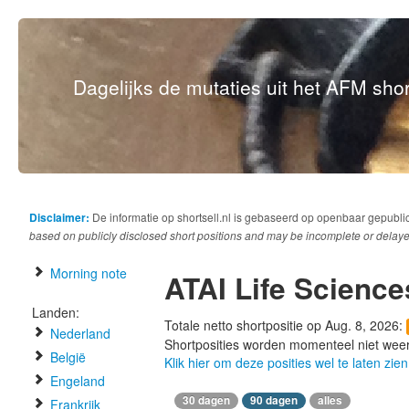
Dagelijks de mutaties uit het AFM short
Disclaimer:
De informatie op shortsell.nl is gebaseerd op openbaar gepubli
based on publicly disclosed short positions and may be incomplete or delaye
Morning note
ATAI Life Science
Landen:
Totale netto shortpositie op Aug. 8, 2026:
Nederland
Shortposities worden momenteel niet wee
België
Klik hier om deze posities wel te laten zien
Engeland
30 dagen
90 dagen
alles
Frankrijk