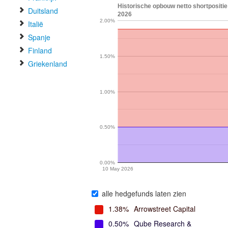
Historische opbouw netto shortpositie 
Duitsland
2026
2.00%
Italië
Spanje
Finland
1.50%
Griekenland
1.00%
0.50%
0.00%
10 May 2026
alle hedgefunds laten zien
1.38%
Arrowstreet Capital
0.50%
Qube Research &