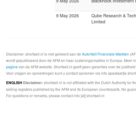
9 May 2026
BlackRock Investmen
9 May 2026
Qube Research & Tech
Limited
Disclaimer: shortsell.nl is niet gelieerd aan de
Autoriteit Financiele Markten
(AFM
wordt gepubliceerd door de AFM en haar zusterorganisaties in Europa. Meer info
pagina
van de AFM website. Shortsell.nl geeft geen garanties over de juistheid
Voor vragen en opmerkingen kunt u contact opnemen via info apestaartje shorts
shortsell.nl is not affiliated with the Dutch Authority fo
ENGLISH
Disclaimer:
selling registers published by the AFM and its European counterparts. No guara
For questions or remarks, please contact info [at] shortsell.nl