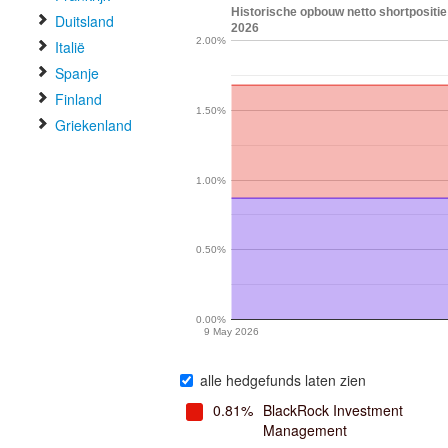
Historische opbouw netto shortposit
Duitsland
2026
2.00%
Italië
Spanje
Finland
1.50%
Griekenland
1.00%
0.50%
0.00%
9 May 2026
alle hedgefunds laten zien
0.81%
BlackRock Investment
Management