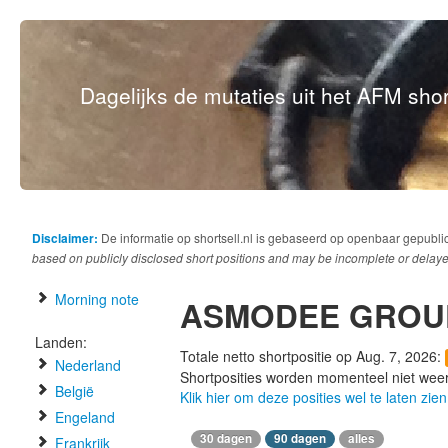
Dagelijks de mutaties uit het AFM short
Disclaimer:
De informatie op shortsell.nl is gebaseerd op openbaar gepubli
based on publicly disclosed short positions and may be incomplete or delaye
Morning note
ASMODEE GROU
Landen:
Totale netto shortpositie op Aug. 7, 2026:
Nederland
Shortposities worden momenteel niet wee
België
Klik hier om deze posities wel te laten zien
Engeland
30 dagen
90 dagen
alles
Frankrijk