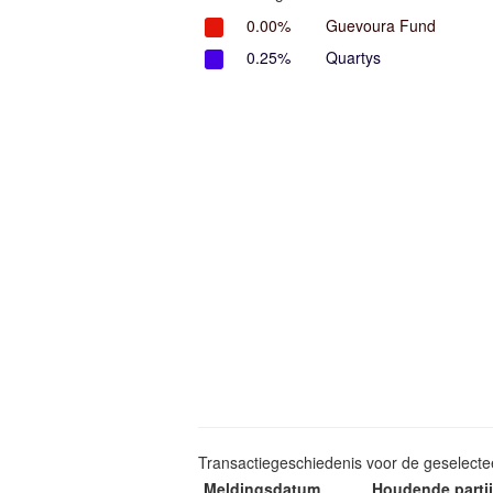
0.00%
Guevoura Fund
0.25%
Quartys
Transactiegeschiedenis voor de geselect
Meldingsdatum
Houdende partij