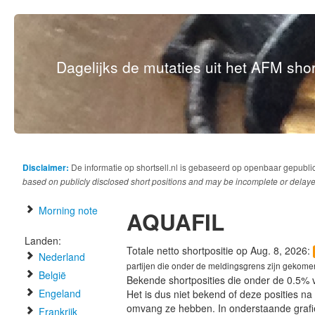
Dagelijks de mutaties uit het AFM short
Disclaimer:
De informatie op shortsell.nl is gebaseerd op openbaar gepubli
based on publicly disclosed short positions and may be incomplete or delaye
Morning note
AQUAFIL
Landen:
Totale netto shortpositie op Aug. 8, 2026:
Nederland
partijen die onder de meldingsgrens zijn gekome
België
Bekende shortposities die onder de 0.5% 
Engeland
Het is dus niet bekend of deze posities n
omvang ze hebben. In onderstaande graf
Frankrijk