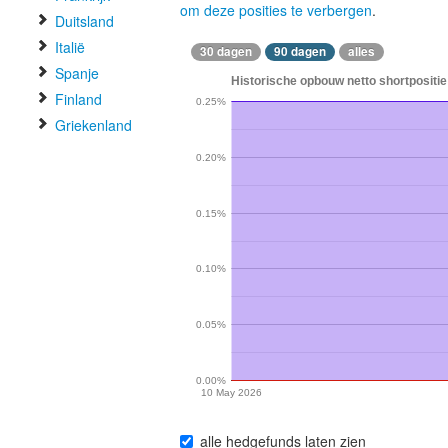
om deze posities te verbergen
.
Duitsland
Italië
30 dagen
90 dagen
alles
Spanje
Historische opbouw netto shortpositie
Finland
0.25%
Griekenland
0.20%
0.15%
0.10%
0.05%
0.00%
10 May 2026
alle hedgefunds laten zien