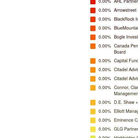
0.00%
AHL Partner
0.00%
Arrowstreet 
0.00%
BlackRock 
0.00%
BlueMounta
0.00%
Bogle Inve
0.00%
Canada Pens
Board
0.00%
Capital Fu
0.00%
Citadel Advi
0.00%
Citadel Advis
0.00%
Connor, Cla
Managemen
0.00%
D.E. Shaw +
0.00%
Elliott Man
0.00%
Eminence Ca
0.00%
GLG Partne
0.00%
Highbridge 