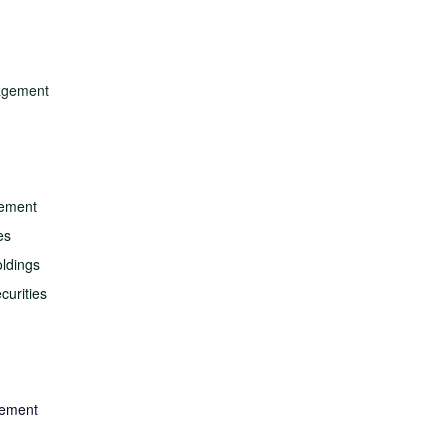
nagement
gement
es
ldings
curities
gement