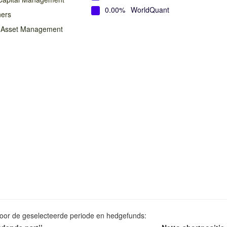
0.00%
WorldQuant
ners
n Asset Management
voor de geselecteerde periode en hedgefunds: