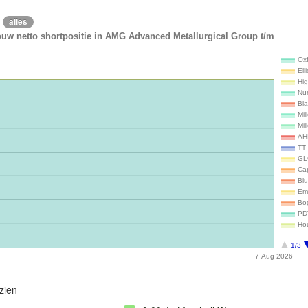
alles
ouw netto shortpositie in AMG Advanced Metallurgical Group t/m
Ox
El
Hi
Num
Bl
Mil
Mi
AH
TT 
GL
Ca
Bl
Em
Bo
PD
Ho
1/3
7 Aug 2026
zien