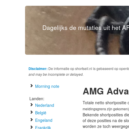
Dagelijks de mutaties uit het AF
Disclaimer:
De informatie op shortsell.nl is gebaseerd op open
and may be incomplete or delayed.
Morning note
AMG Advan
Landen:
Totale netto shortpositie
Nederland
meldingsgrens zijn gekomen)
België
Bekende shortposities di
Engeland
of deze posities na de s
worden ze toch weergeg
Frankrijk