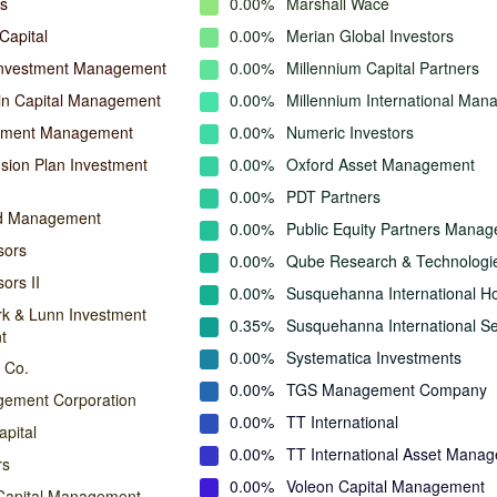
s
0.00%
Marshall Wace
Capital
0.00%
Merian Global Investors
Investment Management
0.00%
Millennium Capital Partners
in Capital Management
0.00%
Millennium International Ma
stment Management
0.00%
Numeric Investors
ion Plan Investment
0.00%
Oxford Asset Management
0.00%
PDT Partners
nd Management
0.00%
Public Equity Partners Mana
sors
0.00%
Qube Research & Technologi
ors II
0.00%
Susquehanna International Ho
rk & Lunn Investment
0.35%
Susquehanna International Se
t
0.00%
Systematica Investments
 Co.
0.00%
TGS Management Company
agement Corporation
0.00%
TT International
pital
0.00%
TT International Asset Mana
rs
0.00%
Voleon Capital Management
Capital Management