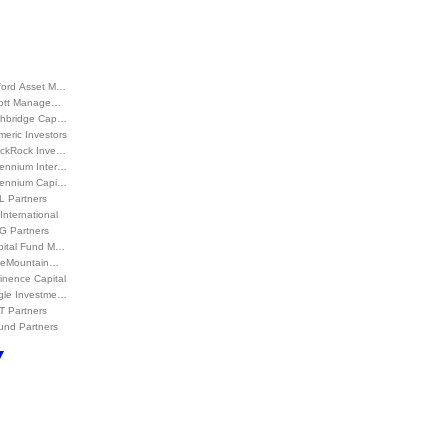
ford Asset M…
liott Manage…
ghbridge Cap…
eric Investors
ackRock Inve…
lennium Inter…
llennium Capi…
L Partners
International
G Partners
pital Fund M…
ueMountain…
inence Capital
gle Investme…
T Partners
und Partners