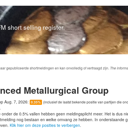
M short selling register.
baar gepubliceerde shortmeldingen en kan onvolledig of vertraagd zijn.
The informa
ced Metallurgical Group
 op Aug. 7, 2026:
(inclusief de laatst bekende positie van partijen die on
0.35%
.
e onder de 0.5% vallen hebben geen meldingsplicht meer. Het is dus n
lotmelding nog bestaan en welke omvang ze hebben. In onderstaande g
even.
Klik hier om deze posities te verbergen
.