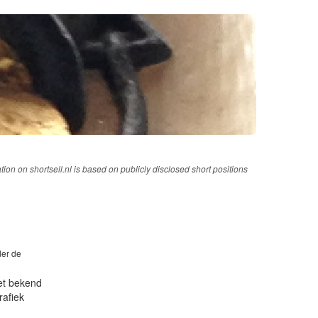
tion on shortsell.nl is based on publicly disclosed short positions
der de
iet bekend
rafiek